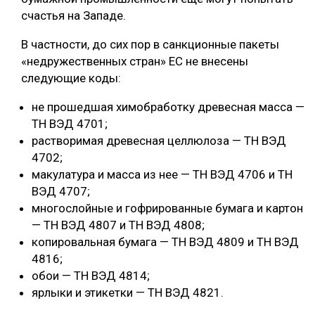
счастья на Западе.
В частности, до сих пор в санкционные пакеты
«недружественных стран» ЕС не внесены
следующие коды:
не прошедшая химобработку древесная масса —
ТН ВЭД 4701;
растворимая древесная целлюлоза — ТН ВЭД
4702;
макулатура и масса из нее — ТН ВЭД 4706 и ТН
ВЭД 4707;
многослойные и гофрированные бумага и картон
— ТН ВЭД 4807 и ТН ВЭД 4808;
копировальная бумага — ТН ВЭД 4809 и ТН ВЭД
4816;
обои — ТН ВЭД 4814;
ярлыки и этикетки — ТН ВЭД 4821.