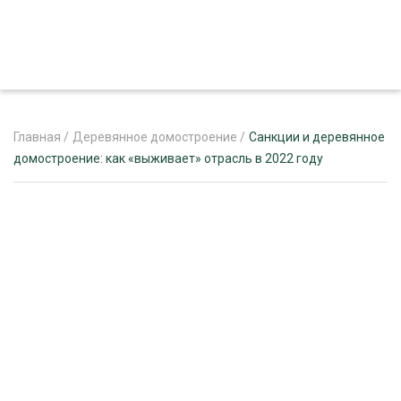
Главная
/
Деревянное домостроение
/
Санкции и деревянное
домостроение: как «выживает» отрасль в 2022 году
ЖУРНАЛ «ЛЕСНОЙ КОМПЛЕКС»
О ПРОЕКТЕ
РЕКЛАМОДАТЕЛЯМ
ЛЕСНОЕ ХОЗЯЙСТВО
ЭКСПЕРТНОЕ МНЕНИЕ
ЛЕСОЗАГОТОВКА