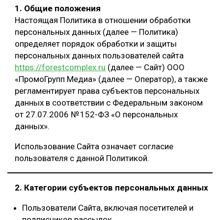
1. Общие положения
ОБРАБОТКА ДРЕВЕСИНЫ
Настоящая Политика в отношении обработки
персональных данных (далее — Политика)
ЦИФРОВАЯ СРЕДА
РУБРИКИ
определяет порядок обработки и защиты
БИОЭНЕРГЕТИКА
персональных данных пользователей сайта
ТЕМАТИЧЕСКИЕ ПРОЕКТЫ
https://forestcomplex.ru
(далее — Сайт) ООО
ЛЕСОВОССТАНОВЛЕНИЕ И ЗАЩИТА
«ПромоГрупп Медиа» (далее — Оператор), а также
ЛОГИСТИКА
регламентирует права субъектов персональных
ПОДБОРКИ СТАТЕЙ
данных в соответствии с Федеральным законом
ПРОИЗВОДСТВО ДРЕВЕСНЫХ ПЛИТ
от 27.07.2006 № 152-ФЗ «О персональных
ЦБП
данных».
Использование Сайта означает согласие
КОМПЛЕКСНАЯ ПЕРЕРАБОТКА
пользователя с данной Политикой.
ЛЕСОПИЛЕНИЕ
ДЕРЕВЯННОЕ ДОМОСТРОЕНИЕ
2. Категории субъектов персональных данных
БЕЗОПАСНОЕ ПРОИЗВОДСТВО
Пользователи Сайта, включая посетителей и
СОРТИРОВКА ДРЕВЕСИНЫ
подписчиков рассылок.