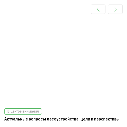
В центре внимания
Актуальные вопросы лесоустройства: цели и перспективы
К