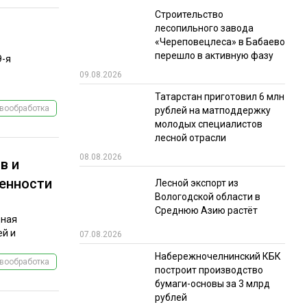
Строительство
лесопильного завода
«Череповецлеса» в Бабаево
перешло в активную фазу
9-я
09.08.2026
Татарстан приготовил 6 млн
вообработка
рублей на матподдержку
молодых специалистов
лесной отрасли
08.08.2026
в и
енности
Лесной экспорт из
Вологодской области в
Среднюю Азию растёт
дная
ей и
07.08.2026
Набережночелнинский КБК
вообработка
построит производство
бумаги-основы за 3 млрд
рублей