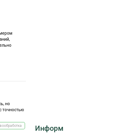
РЫНКИ СБЫТА
В УСЛОВИЯХ САНКЦИЙ
имером
аний,
ельно
ИТОГИ МЕРОПРИЯТИЙ
ь, но
 с точностью
вообработка
Информ