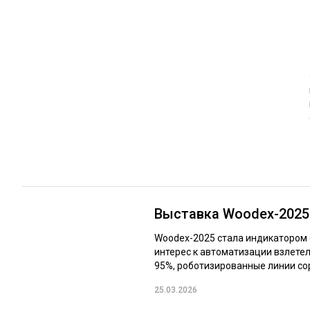
ЛЕСОВОССТАНОВЛЕНИЕ И ЗАЩИТА
СУШКА ДР
ЛОГИСТИКА
МЕБЕЛЬНОЕ 
ПРОИЗВОДСТВО ДРЕВЕСНЫХ ПЛИТ
ЦБП
ЭКСПЕРТНОЕ МНЕНИЕ
Выставка Woodex-2025:
Woodex-2025 стала индикатором
интерес к автоматизации взлетел
95%, роботизированные линии сор
25.03.2026