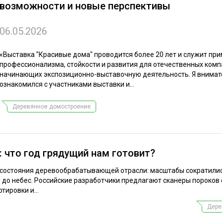
возможности и новые перспективы
ЕВЕСИНЫ
РЫНОК
ПРОИЗВОДСТВО
ТЕХНОЛОГИИ
06.05.2026
ОТРАСЛЕВАЯ ДИСКУССИЯ
«Выставка ″Красивые дома″ проводится более 20 лет и служит пр
профессионализма, стойкости и развития для отечественных комп
начинающих экспозиционно-выставочную деятельность. Я внимат
ознакомился с участниками выставки и...
Деревянное домостроение
КАЛЕНДАРЬ ВЫСТАВОК
 что год грядущий нам готовит?
 состояния деревообрабатывающей отрасли: масштабы сократилис
 до небес. Российские разработчики предлагают сканеры пороков
тировки и...
Дере