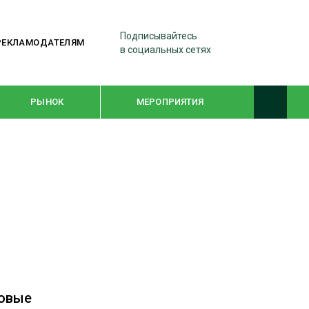
Подписывайтесь
РЕКЛАМОДАТЕЛЯМ
в социальных сетях
РЫНОК
МЕРОПРИЯТИЯ
ТЕМАТИЧЕСКИЕ ПРОЕКТЫ
ЛЕСДРЕВМАШ 2022
WOODEX-2021
ПОДБОРКИ СТАТЕЙ
ловые
СУШКА ДРЕВЕСИНЫ