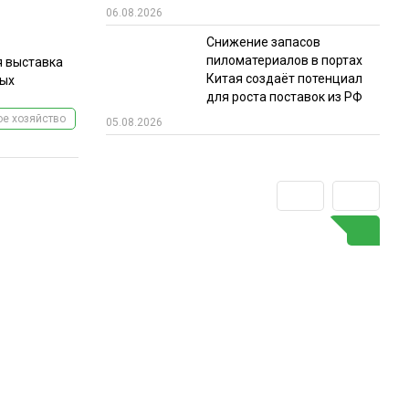
06.08.2026
Снижение запасов
пиломатериалов в портах
я выставка
Китая создаёт потенциал
вых
для роста поставок из РФ
е хозяйство
05.08.2026
ГО