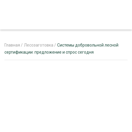
Главная
/
Лесозаготовка
/
Системы добровольной лесной
сертификации: предложение и спрос сегодня
ЖУРНАЛ «ЛЕСНОЙ КОМПЛЕКС»
О ПРОЕКТЕ
РЕКЛАМОДАТЕЛЯМ
ЛЕСНОЕ ХОЗЯЙСТВО
ЭКСПЕРТНОЕ МНЕНИЕ
ЛЕСОЗАГОТОВКА