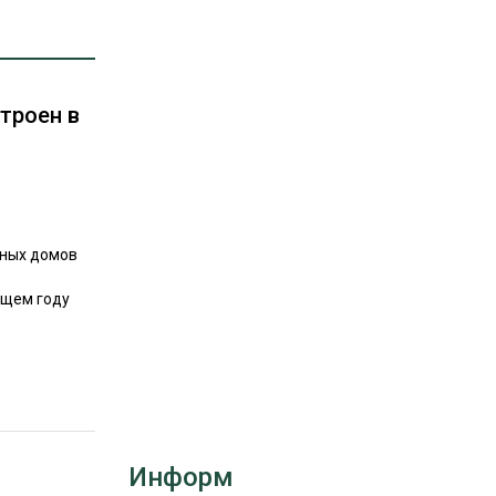
РЫНКИ СБЫТА
В УСЛОВИЯХ САНКЦИЙ
троен в
нных домов
ИТОГИ МЕРОПРИЯТИЙ
ущем году
ять выделение
Информ