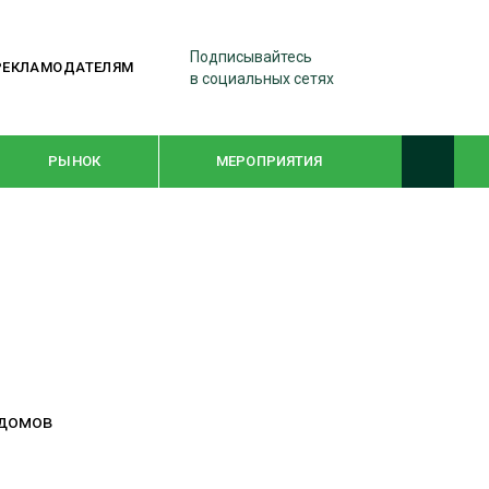
Подписывайтесь
РЕКЛАМОДАТЕЛЯМ
в социальных сетях
РЫНОК
МЕРОПРИЯТИЯ
ТЕМАТИЧЕСКИЕ ПРОЕКТЫ
ЛЕСДРЕВМАШ 2022
WOODEX-2021
 домов
ПОДБОРКИ СТАТЕЙ
СУШКА ДРЕВЕСИНЫ