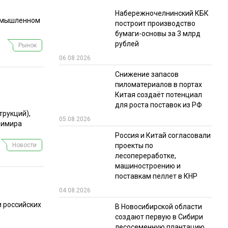
Набережночелнинский КБК
ромышленном
построит производство
бумаги-основы за 3 млрд
рублей
Рынок
06.08.2026
Снижение запасов
пиломатериалов в портах
Китая создаёт потенциал
для роста поставок из РФ
трукций),
05.08.2026
димира
Россия и Китай согласовали
Новости
проекты по
лесопереработке,
машиностроению и
поставкам пеллет в КНР
04.08.2026
и российских
В Новосибирской области
создают первую в Сибири
лесосеменную плантацию