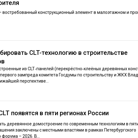
оителя
— востребованный конструкционный элемент в малоэтажном и п
бировать CLT-технологию в строительстве
ов
троенные из CLT‑панелей (перекрёстно‑клеёных деревянных конс
первого зампреда комитета Госдумы по строительству и ЖКХ Вла
ижайшей перспективе...
LT появятся в пяти регионах России
ать деревянное домостроение по современным технологиям в пят
ашения заключены с местными властями в рамках Петербургского
орума – 2026. В...