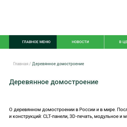
ГЛАВНОЕ МЕНЮ
НОВОСТИ
В Ц
Главная
/
Деревянное домостроение
ЛЕСНОЕ ХОЗЯЙСТВО
КОМПЛЕКСНА
Деревянное домостроение
ЛЕСОЗАГОТОВКА
ЛЕСОПИЛЕНИ
ОБРАБОТКА ДРЕВЕСИНЫ
ДЕРЕВЯНН
О деревянном домостроении в России и в мире. Пос
ЦИФРОВАЯ СРЕДА
БЕЗОПАСНОЕ
и конструкций: CLT-панели, 3D-печать, модульное и 
БИОЭНЕРГЕТИКА
СОРТИРОВКА