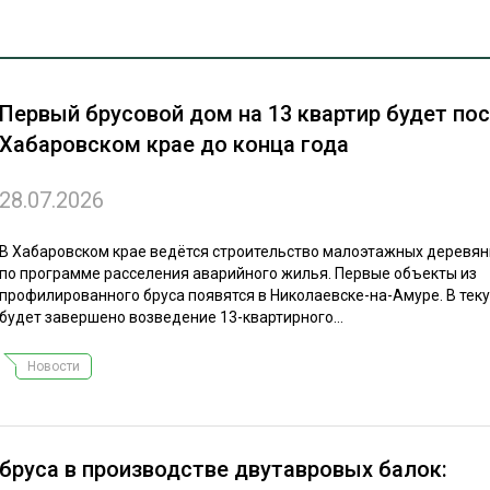
ЕВЕСИНЫ
РЫНОК
ПРОИЗВОДСТВО
ТЕХНОЛОГИИ
ОТРАСЛЕВАЯ ДИСКУССИЯ
В центре внимания
Первый брусовой дом на 13 квартир будет пос
Аналитика
Хабаровском крае до конца года
Технологии
28.07.2026
Взгляд изнутри
В Хабаровском крае ведётся строительство малоэтажных деревя
КАЛЕНДАРЬ ВЫСТАВОК
Анонсы
по программе расселения аварийного жилья. Первые объекты из
профилированного бруса появятся в Николаевске-на-Амуре. В тек
будет завершено возведение 13-квартирного...
сн
Новости
бруса в производстве двутавровых балок: