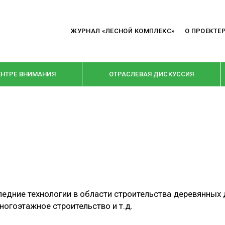
ЖУРНАЛ «ЛЕСНОЙ КОМПЛЕКС»
О ПРОЕКТЕ
ЕНТРЕ ВНИМАНИЯ
ОТРАСЛЕВАЯ ДИСКУССИЯ
РУБРИКИ
Я ПЕРЕРАБОТКА
НОВОСТИ
Е
КРУПНЫМ ПЛАНОМ
ОЕ ДОМОСТРОЕНИЕ
ВЗГЛЯД ИЗНУТРИ
ледние технологии в области строительства деревянных
 ПРОИЗВОДСТВО
В ЦЕНТРЕ ВНИМАНИЯ
многоэтажное строительство и т.д.
 ДРЕВЕСИНЫ
ПРЕДПРИЯТИЯ ЛПК