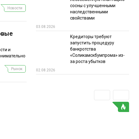
сосны с улучшенными
Новости
наследственными
свойствами
03.08.2026
овые
Кредиторы требуют
запустить процедуру
банкротства
сти и
«Соликамскбумпрома» из-
 внимательно
за роста убытков
Рынок
02.08.2026
ГО