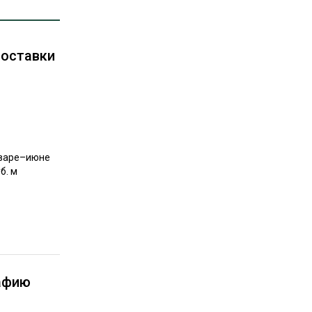
РЫНКИ СБЫТА
В УСЛОВИЯХ САНКЦИЙ
поставки
нваре–июне
ИТОГИ МЕРОПРИЯТИЙ
б. м
ять выделение
рафию