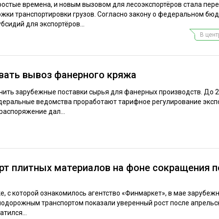
остые времена, и новым вызовом для лесоэкспортёров стала пер
жки транспортировки грузов. Согласно закону о федеральном бюд
сидий для экспортёров...
В цен
вать вывоз фанерного кряжа
чить зарубежные поставки сырья для фанерных производств. До 
еральные ведомства проработают тарифное регулирование эксп
распоряжение дал...
орт плитных материалов на фоне сокращения 
е, с которой ознакомилось агентство «Финмаркет», в мае зарубеж
одорожным транспортом показали уверенный рост после апрельск
тился...