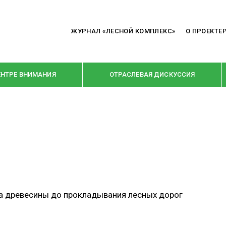
ЖУРНАЛ «ЛЕСНОЙ КОМПЛЕКС»
О ПРОЕКТЕ
ЕНТРЕ ВНИМАНИЯ
ОТРАСЛЕВАЯ ДИСКУССИЯ
РУБРИКИ
Я ПЕРЕРАБОТКА
НОВОСТИ
Е
КРУПНЫМ ПЛАНОМ
ОЕ ДОМОСТРОЕНИЕ
ВЗГЛЯД ИЗНУТРИ
та древесины до прокладывания лесных дорог
 ПРОИЗВОДСТВО
В ЦЕНТРЕ ВНИМАНИЯ
 ДРЕВЕСИНЫ
ПРЕДПРИЯТИЯ ЛПК