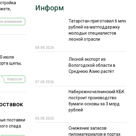
естройка
Информ
жете,
Татарстан приготовил 6 млн
тре внимания
рублей на матподдержку
молодых специалистов
лесной отрасли
08.08.2026
20 июля
Лесной экспорт из
орта щепы,
Вологодской области в
Среднюю Азию растёт
Новости
07.08.2026
Набережночелнинский КБК
построит производство
поставок
бумаги-основы за 3 млрд
рублей
06.08.2026
ные поставки
ого спада.
Снижение запасов
пиломатериалов в портах