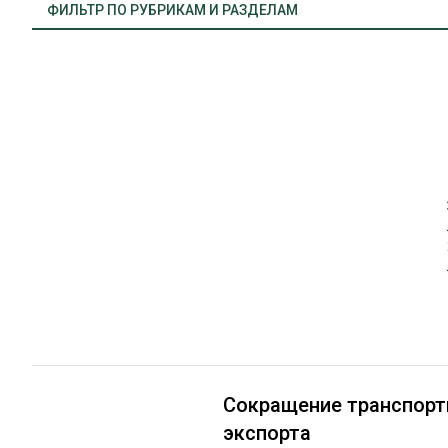
ФИЛЬТР ПО РУБРИКАМ И РАЗДЕЛАМ
ЛЕСОВОССТАНОВЛЕНИЕ И ЗАЩИТА
СУШКА ДР
ЛОГИСТИКА
МЕБЕЛЬНОЕ 
Новости
ПРОИЗВОДСТВО ДРЕВЕСНЫХ ПЛИТ
Рынок
ЦБП
Крупным планом
Отраслевая дискуссия
ЭКСПЕРТНОЕ МНЕНИЕ
Предприятия ЛПК
ПРИМЕНИТЬ
Сокращение транспорт
экспорта