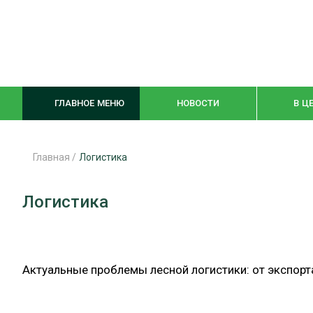
ГЛАВНОЕ МЕНЮ
НОВОСТИ
В Ц
Главная
/
Логистика
ЛЕСНОЕ ХОЗЯЙСТВО
КОМПЛЕКСНА
Логистика
ЛЕСОЗАГОТОВКА
ЛЕСОПИЛЕНИ
ОБРАБОТКА ДРЕВЕСИНЫ
ДЕРЕВЯНН
Актуальные проблемы лесной логистики: от экспор
ЦИФРОВАЯ СРЕДА
БЕЗОПАСНОЕ
БИОЭНЕРГЕТИКА
СОРТИРОВКА