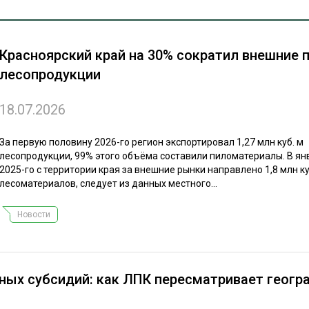
ЕВЕСИНЫ
РЫНОК
ПРОИЗВОДСТВО
ТЕХНОЛОГИИ
В центре внимания
Красноярский край на 30% сократил внешние 
ОТРАСЛЕВАЯ ДИСКУССИЯ
Аналитика
лесопродукции
Технологии
18.07.2026
Взгляд изнутри
За первую половину 2026-го регион экспортировал 1,27 млн куб. м
Анонсы
лесопродукции, 99% этого объёма составили пиломатериалы. В я
КАЛЕНДАРЬ ВЫСТАВОК
2025-го с территории края за внешние рынки направлено 1,8 млн ку
лесоматериалов, следует из данных местного...
сн
Новости
ных субсидий: как ЛПК пересматривает геог