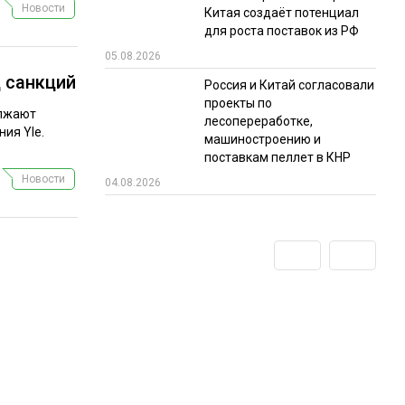
Новости
Китая создаёт потенциал
для роста поставок из РФ
05.08.2026
 санкций
Россия и Китай согласовали
проекты по
олжают
лесопереработке,
ия Yle.
машиностроению и
поставкам пеллет в КНР
Новости
04.08.2026