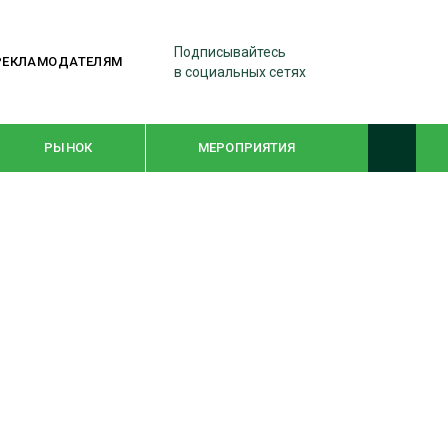
Подписывайтесь
РЕКЛАМОДАТЕЛЯМ
в социальных сетях
РЫНОК
МЕРОПРИЯТИЯ
ТЕМАТИЧЕСКИЕ ПРОЕКТЫ
ЛЕСДРЕВМАШ 2022
WOODEX-2021
ПОДБОРКИ СТАТЕЙ
СУШКА ДРЕВЕСИНЫ