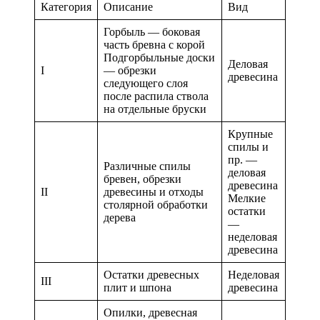
Категория
Описание
Вид
Горбыль — боковая
часть бревна с корой
Подгорбыльные доски
Деловая
I
— обрезки
древесина
следующего слоя
после распила ствола
на отдельные бруски
Крупные
спилы и
пр. —
Различные спилы
деловая
бревен, обрезки
древесина
II
древесины и отходы
Мелкие
столярной обработки
остатки
дерева
—
неделовая
древесина
Остатки древесных
Неделовая
III
плит и шпона
древесина
Опилки, древесная