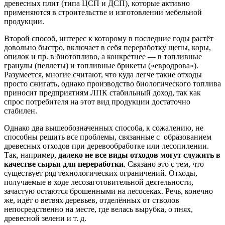
древесных плит (типа ЦСП и ДСП), которые активно
применяются в строительстве и изготовлении мебельной
продукции.
Второй способ, интерес к которому в последние годы растёт
довольно быстро, включает в себя переработку щепы, коры,
опилок и пр. в биотопливо, а конкретнее — в топливные
гранулы (пеллеты) и топливные брикеты («евродрова»).
Разумеется, многие считают, что куда легче такие отходы
просто сжигать, однако производство биологического топлива
приносит предприятиям ЛПК стабильный доход, так как
спрос потребителя на этот вид продукции достаточно
стабилен.
Однако два вышеобозначенных способа, к сожалению, не
способны решить все проблемы, связанные с образованием
древесных отходов при деревообработке или лесопилении.
Так, например,
далеко не все виды отходов могут служить в
качестве сырья для переработки
. Связано это с тем, что
существует ряд технологических ограничений. Отходы,
получаемые в ходе лесозаготовительной деятельности,
зачастую остаются брошенными на лесосеках. Речь, конечно
же, идёт о ветвях деревьев, отделённых от стволов
непосредственно на месте, где велась вырубка, о пнях,
древесной зелени и т. д.