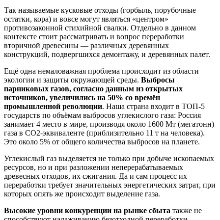
Так называемые кусковые отходы (горбыль, порубочные
остатки, кора) и вовсе могут являться «центром»
противозаконной стихийной свалки. Отдельно в данном
контексте стоит рассматривать и вопрос переработки
вторичной древесины — различных деревянных
конструкций, подвергшихся демонтажу, и деревянных палет.
Ещё одна немаловажная проблема происходит из области
экологии и защиты окружающей среды.
Выбросы
парниковых газов, согласно данным из открытых
источников, увеличились на 50% со времён
промышленной революции
. Наша страна входит в ТОП-5
государств по объёмам выбросов углекислого газа: Россия
занимает 4 место в мире, производя около 1600 Мт (мегатонн)
газа в CO2-эквиваленте (приблизительно 11 т на человека).
Это около 5% от общего количества выбросов на планете.
Углекислый газ выделяется не только при добыче ископаемых
ресурсов, но и при разложении неперерабатываемых
древесных отходов, их сжигания. Да и сам процесс их
переработки требует значительных энергетических затрат, при
которых опять же происходит выделение газа.
Высокие уровни конкуренции на рынке сбыта
также не
способствуют налаживанию безотходной переработки