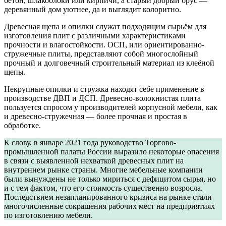
бетон, шлакоблоки или кирпичи, а старый добрый брус —
деревянный дом уютнее, да и выглядит колоритно.
Древесная щепа и опилки служат подходящим сырьём для
изготовления плит с различными характеристиками
прочности и влагостойкости. ОСП, или ориентированно-
стружечные плиты, представляют собой многослойный
прочный и долговечный строительный материал из клеёной
щепы.
Некрупные опилки и стружка находят себе применение в
производстве ДВП и ДСП. Древесно-волокнистая плита
пользуется спросом у производителей корпусной мебели, как
и древесно-стружечная — более прочная и простая в
обработке.
К слову, в январе 2021 года руководство Торгово-
промышленной палаты России выразило некоторые опасения
в связи с выявленной нехваткой древесных плит на
внутреннем рынке страны. Многие мебельные компании
были вынуждены не только мириться с дефицитом сырья, но
и с тем фактом, что его стоимость существенно возросла.
Последствием незапланированного кризиса на рынке стали
многочисленные сокращения рабочих мест на предприятиях
по изготовлению мебели.