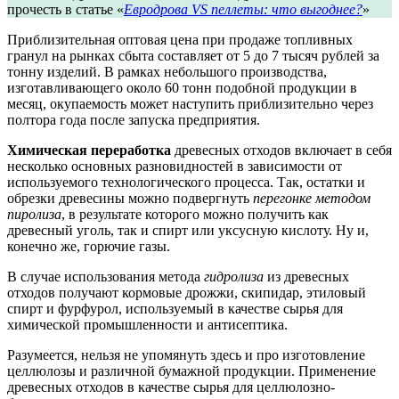
прочесть в статье «
Евродрова VS пеллеты: что выгоднее?
»
Приблизительная оптовая цена при продаже топливных
гранул на рынках сбыта составляет от 5 до 7 тысяч рублей за
тонну изделий. В рамках небольшого производства,
изготавливающего около 60 тонн подобной продукции в
месяц, окупаемость может наступить приблизительно через
полтора года после запуска предприятия.
Химическая переработка
древесных отходов включает в себя
несколько основных разновидностей в зависимости от
используемого технологического процесса. Так, остатки и
обрезки древесины можно подвергнуть
перегонке методом
пиролиза
, в результате которого можно получить как
древесный уголь, так и спирт или уксусную кислоту. Ну и,
конечно же, горючие газы.
В случае использования метода
гидролиза
из древесных
отходов получают кормовые дрожжи, скипидар, этиловый
спирт и фурфурол, используемый в качестве сырья для
химической промышленности и антисептика.
Разумеется, нельзя не упомянуть здесь и про изготовление
целлюлозы и различной бумажной продукции. Применение
древесных отходов в качестве сырья для целлюлозно-