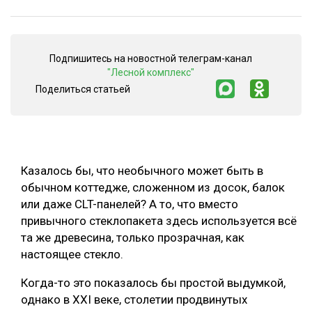
ОБРАБОТКА ДРЕВЕСИНЫ
ЦИФРОВАЯ СРЕДА
РУБРИКИ
Подпишитесь на новостной телеграм-канал
БИОЭНЕРГЕТИКА
"Лесной комплекс"
Поделиться статьей
ТЕМАТИЧЕСКИЕ ПРОЕКТЫ
ЛЕСОВОССТАНОВЛЕНИЕ И ЗАЩИТА
ЛОГИСТИКА
ПОДБОРКИ СТАТЕЙ
ПРОИЗВОДСТВО ДРЕВЕСНЫХ ПЛИТ
ЦБП
Казалось бы, что необычного может быть в
обычном коттедже, сложенном из досок, балок
или даже CLT-панелей? А то, что вместо
КОМПЛЕКСНАЯ ПЕРЕРАБОТКА
привычного стеклопакета здесь используется всё
ЛЕСОПИЛЕНИЕ
та же древесина, только прозрачная, как
настоящее стекло.
ДЕРЕВЯННОЕ ДОМОСТРОЕНИЕ
Когда-то это показалось бы простой выдумкой,
БЕЗОПАСНОЕ ПРОИЗВОДСТВО
однако в XXI веке, столетии продвинутых
СОРТИРОВКА ДРЕВЕСИНЫ