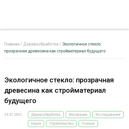
Главная
/
Деревообработка
/
Экологичное стекло:
прозрачная древесина как стройматериал будущего
ЖУРНАЛ «ЛЕСНОЙ КОМПЛЕКС»
О ПРОЕКТЕ
Экологичное стекло: прозрачная
РЕКЛАМОДАТЕЛЯМ
древесина как стройматериал
будущего
23.07.2021
Деревообработка
Инновации
Исследование
ЛЕСНОЕ ХОЗЯЙСТВО
ЭКСПЕРТНОЕ МНЕНИЕ
Наука
Строительство
Ученые
ЛЕСОЗАГОТОВКА