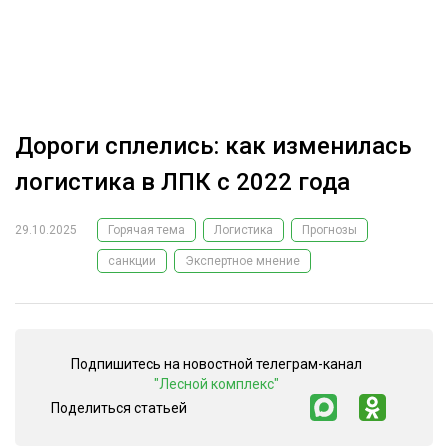
ОБРАБОТКА ДРЕВЕСИНЫ
ЦИФРОВАЯ СРЕДА
РУБРИКИ
БИОЭНЕРГЕТИКА
ТЕМАТИЧЕСКИЕ ПРОЕКТЫ
ЛЕСОВОССТАНОВЛЕНИЕ И ЗАЩИТА
Дороги сплелись: как изменилась
ЛОГИСТИКА
логистика в ЛПК с 2022 года
ПОДБОРКИ СТАТЕЙ
ПРОИЗВОДСТВО ДРЕВЕСНЫХ ПЛИТ
29.10.2025
Горячая тема
Логистика
Прогнозы
ЦБП
санкции
Экспертное мнение
КОМПЛЕКСНАЯ ПЕРЕРАБОТКА
ЛЕСОПИЛЕНИЕ
Подпишитесь на новостной телеграм-канал
ДЕРЕВЯННОЕ ДОМОСТРОЕНИЕ
"Лесной комплекс"
БЕЗОПАСНОЕ ПРОИЗВОДСТВО
Поделиться статьей
СОРТИРОВКА ДРЕВЕСИНЫ