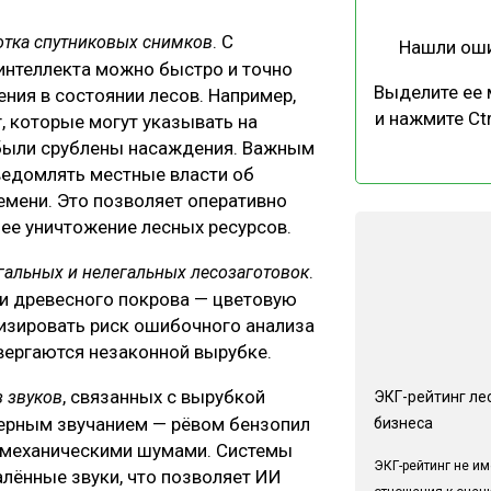
. С
отка спутниковых снимков
Нашли ош
нтеллекта можно быстро и точно
Выделите ее
ия в состоянии лесов. Например,
и нажмите Ctr
, которые могут указывать на
е были срублены насаждения. Важным
уведомлять местные власти об
емени. Это позволяет оперативно
ее уничтожение лесных ресурсов.
.
гальных и нелегальных лесозаготовок
и древесного покрова — цветовую
мизировать риск ошибочного анализа
двергаются незаконной вырубке.
, связанных с вырубкой
з звуков
ЭКГ-рейтинг ле
терным звучанием — рёвом бензопил
бизнеса
и механическими шумами. Системы
ЭКГ-рейтинг не им
алённые звуки, что позволяет ИИ