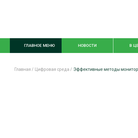
ГЛАВНОЕ МЕНЮ
НОВОСТИ
В Ц
Главная
/
Цифровая среда
/
Эффективные методы мониторин
ЛЕСНОЕ ХОЗЯЙСТВО
КОМПЛЕКСНА
ЛЕСОЗАГОТОВКА
ЛЕСОПИЛЕНИ
ОБРАБОТКА ДРЕВЕСИНЫ
ДЕРЕВЯНН
ЦИФРОВАЯ СРЕДА
БЕЗОПАСНОЕ
БИОЭНЕРГЕТИКА
СОРТИРОВКА