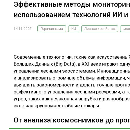
Эффективные методы мониторинг
использованием технологий ИИ и 
14.11.2025
Горячая тема
ИИ
Лесное хозяйство
мон
Современные технологии, такие как искусственный
Больших Данных (Big Data), в XXI веке играют одн
управлении лесными экосистемами. Инновационн
и анализировать огромные объёмы информации, чт
выявлять закономерности и делать точные прогн
эффективного управления лесными ресурсами, а 
угроз, таких как незаконная вырубка и разнообр
включая крупномасштабные пожары.
От анализа космоснимков до про