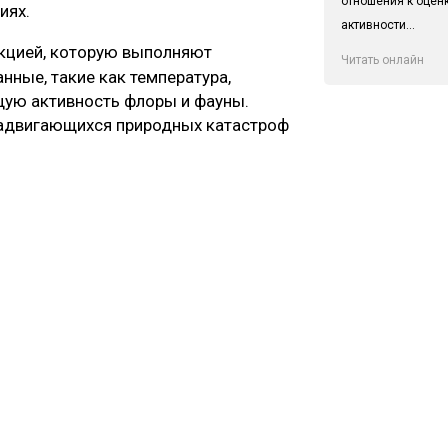
отношения к оцен
иях.
активности...
кцией, которую выполняют
Читать онлайн
нные, такие как температура,
щую активность флоры и фауны.
надвигающихся природных катастроф