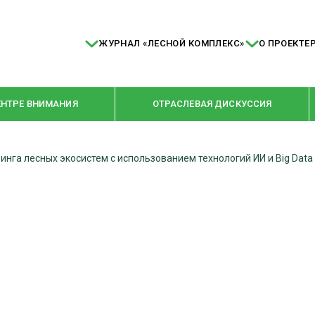
ЖУРНАЛ «ЛЕСНОЙ КОМПЛЕКС»
О ПРОЕКТЕ
ЕНТРЕ ВНИМАНИЯ
ОТРАСЛЕВАЯ ДИСКУССИЯ
га лесных экосистем с использованием технологий ИИ и Big Data
РУБРИКИ
Я ПЕРЕРАБОТКА
НОВОСТИ
Е
КРУПНЫМ ПЛАНОМ
ОЕ ДОМОСТРОЕНИЕ
ВЗГЛЯД ИЗНУТРИ
 ПРОИЗВОДСТВО
В ЦЕНТРЕ ВНИМАНИЯ
 ДРЕВЕСИНЫ
ПРЕДПРИЯТИЯ ЛПК