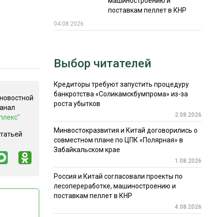
машиностроению и
поставкам пеллет в КНР
04.08.2026
Выбор читателей
Кредиторы требуют запустить процедуру
банкротства «Соликамскбумпрома» из-за
 новостной
роста убытков
канал
2.08.2026
плекс"
Минвостокразвития и Китай договорились о
статьей
совместном плане по ЦПК «Полярная» в
Забайкальском крае
1.08.2026
Россия и Китай согласовали проекты по
лесопереработке, машиностроению и
поставкам пеллет в КНР
4.08.2026