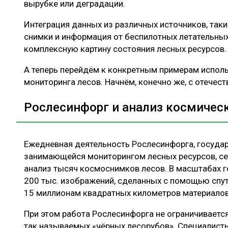
вырубке или деградации.
Интеграция данных из различных источников, таки
снимки и информация от беспилотных летательных
комплексную картину состояния лесных ресурсов
А теперь перейдём к конкретным примерам использ
мониторинга лесов. Начнём, конечно же, с отечес
Рослесинфорг и анализ космичес
Ежедневная деятельность Рослесинфорга, государ
занимающейся мониторингом лесных ресурсов, се
анализ тысяч космоснимков лесов. В масштабах г
200 тыс. изображений, сделанных с помощью спут
15 миллионам квадратных километров материало
При этом работа Рослесинфорга не ограничиваетс
так называемых «чёрных лесорубов». Специалист