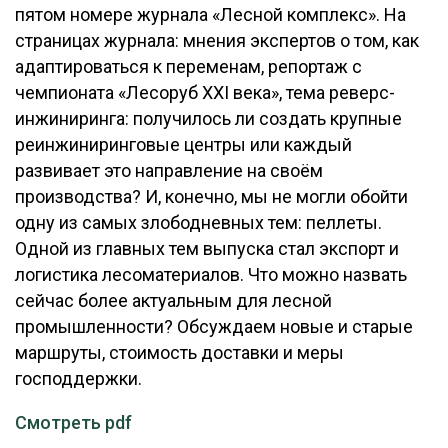
пятом номере журнала «Лесной комплекс». На
ОБРАБОТКА ДРЕВЕСИНЫ
страницах журнала: мнения экспертов о том, как
ЦИФРОВАЯ СРЕДА
адаптироваться к переменам, репортаж с
РУБРИКИ
чемпионата «Лесоруб XXI века», тема реверс-
БИОЭНЕРГЕТИКА
инжиниринга: получилось ли создать крупные
ТЕМАТИЧЕСКИЕ ПРОЕКТЫ
ЛЕСОВОССТАНОВЛЕНИЕ И ЗАЩИТА
реинжиниринговые центры или каждый
развивает это направление на своём
ЛОГИСТИКА
ПОДБОРКИ СТАТЕЙ
производства? И, конечно, мы не могли обойти
ПРОИЗВОДСТВО ДРЕВЕСНЫХ ПЛИТ
одну из самых злободневных тем: пеллеты.
ЦБП
Одной из главных тем выпуска стал экспорт и
логистика лесоматериалов. Что можно назвать
сейчас более актуальным для лесной
КОМПЛЕКСНАЯ ПЕРЕРАБОТКА
промышленности? Обсуждаем новые и старые
ЛЕСОПИЛЕНИЕ
маршруты, стоимость доставки и меры
ДЕРЕВЯННОЕ ДОМОСТРОЕНИЕ
господдержки.
БЕЗОПАСНОЕ ПРОИЗВОДСТВО
Смотреть pdf
СОРТИРОВКА ДРЕВЕСИНЫ