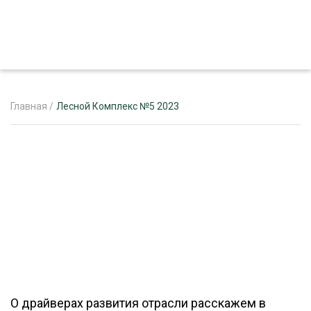
Главная
/
Лесной Комплекс №5 2023
ЖУРНАЛ «ЛЕСНОЙ КОМПЛЕКС»
О ПРОЕКТЕ
РЕКЛАМОДАТЕЛЯМ
ЛЕСНОЕ ХОЗЯЙСТВО
ЭКСПЕРТНОЕ МНЕНИЕ
О драйверах развития отрасли расскажем в
ЛЕСОЗАГОТОВКА