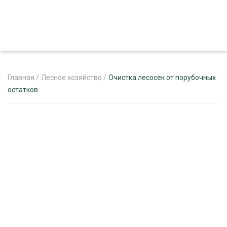
Главная
/
Лесное хозяйство
/
Очистка лесосек от порубочных
остатков
ЖУРНАЛ «ЛЕСНОЙ КОМПЛЕКС»
О ПРОЕКТЕ
РЕКЛАМОДАТЕЛЯМ
ЛЕСНОЕ ХОЗЯЙСТВО
ЭКСПЕРТНОЕ МНЕНИЕ
ЛЕСОЗАГОТОВКА