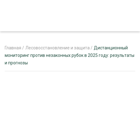
Главная
/
Лесовосстановление и защита
/
Дистанционный
мониторинг против незаконных рубок в 2025 году: результаты
и прогнозы
ЖУРНАЛ «ЛЕСНОЙ КОМПЛЕКС»
О ПРОЕКТЕ
РЕКЛАМОДАТЕЛЯМ
ЛЕСНОЕ ХОЗЯЙСТВО
ЭКСПЕРТНОЕ МНЕНИЕ
ЛЕСОЗАГОТОВКА