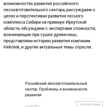
возможностях развития российского
ОБРАБОТКА ДРЕВЕСИНЫ
лесозаготовительного сектора, рассуждаем о
ЦИФРОВАЯ СРЕДА
целях и перспективах развития лесного
РУБРИКИ
комплекса Сибири на примере Иркутской
БИОЭНЕРГЕТИКА
области, обсуждаем с экспертами сложности,
ТЕМАТИЧЕСКИЕ ПРОЕКТЫ
ЛЕСОВОССТАНОВЛЕНИЕ И ЗАЩИТА
возникающие при сушке древесины,
представляем историю развития компании
ЛОГИСТИКА
ПОДБОРКИ СТАТЕЙ
Hekotek, и другие актуальные темы отрасли.
ПРОИЗВОДСТВО ДРЕВЕСНЫХ ПЛИТ
ЦБП
КОМПЛЕКСНАЯ ПЕРЕРАБОТКА
ЛЕСОПИЛЕНИЕ
Российский лесозаготовительный
ДЕРЕВЯННОЕ ДОМОСТРОЕНИЕ
сектор. Проблемы и возможности
развития
БЕЗОПАСНОЕ ПРОИЗВОДСТВО
Лесозаготовка
СОРТИРОВКА ДРЕВЕСИНЫ
10.04.2017