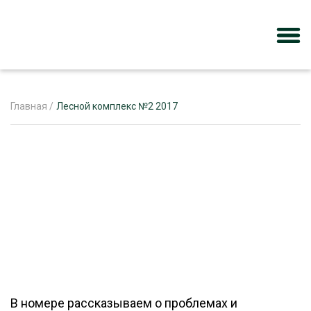
Главная
/
Лесной комплекс №2 2017
ЖУРНАЛ «ЛЕСНОЙ КОМПЛЕКС»
О ПРОЕКТЕ
РЕКЛАМОДАТЕЛЯМ
ЛЕСНОЕ ХОЗЯЙСТВО
ЭКСПЕРТНОЕ МНЕНИЕ
В номере рассказываем о проблемах и
ЛЕСОЗАГОТОВКА