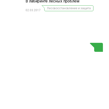
В лабиринте лесных проблем
Лесовосстановление и защита
02.03.2017
Г