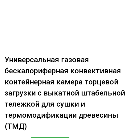
ОБРАБОТКА ДРЕВЕСИНЫ
ЦИФРОВАЯ СРЕДА
РУБРИКИ
БИОЭНЕРГЕТИКА
ТЕМАТИЧЕСКИЕ ПРОЕКТЫ
ЛЕСОВОССТАНОВЛЕНИЕ И ЗАЩИТА
ЛОГИСТИКА
Универсальная газовая
ПОДБОРКИ СТАТЕЙ
ПРОИЗВОДСТВО ДРЕВЕСНЫХ ПЛИТ
бескалориферная конвективная
ЦБП
контейнерная камера торцевой
загрузки с выкатной штабельной
КОМПЛЕКСНАЯ ПЕРЕРАБОТКА
тележкой для сушки и
ЛЕСОПИЛЕНИЕ
термомодификации древесины
ДЕРЕВЯННОЕ ДОМОСТРОЕНИЕ
(ТМД)
БЕЗОПАСНОЕ ПРОИЗВОДСТВО
СОРТИРОВКА ДРЕВЕСИНЫ