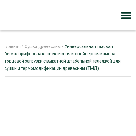
Главная
/
Сушка древесины
/
Универсальная газовая
бескалориферная конвективная контейнерная камера
торцевой загрузки с выкатной штабельной тележкой для
ЖУРНАЛ «ЛЕСНОЙ КОМПЛЕКС»
сушки и термомодификации древесины (ТМД)
О ПРОЕКТЕ
РЕКЛАМОДАТЕЛЯМ
ЛЕСНОЕ ХОЗЯЙСТВО
ЭКСПЕРТНОЕ МНЕНИЕ
ЛЕСОЗАГОТОВКА