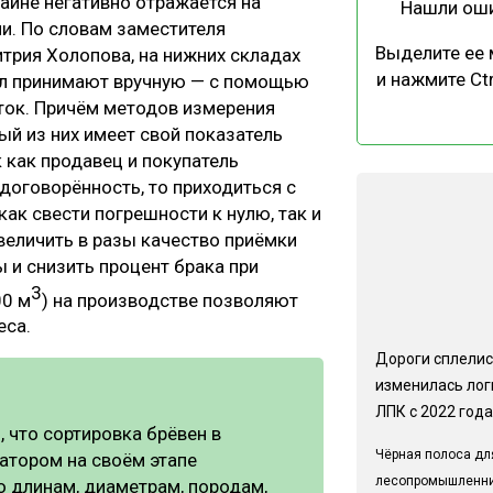
айне негативно отражается на
Нашли ош
и. По словам заместителя
Выделите ее
трия Холопова, на нижних складах
и нажмите Ctr
ал принимают вручную — с помощью
еток. Причём методов измерения
ый из них имеет свой показатель
 как продавец и покупатель
договорённость, то приходиться с
ак свести погрешности к нулю, так и
величить в разы качество приёмки
 и снизить процент брака при
3
00 м
) на производстве позволяют
еса.
Дороги сплелис
изменилась лог
ЛПК с 2022 года
 что сортировка брёвен в
Чёрная полоса дл
атором на своём этапе
лесопромышленн
о длинам, диаметрам, породам,