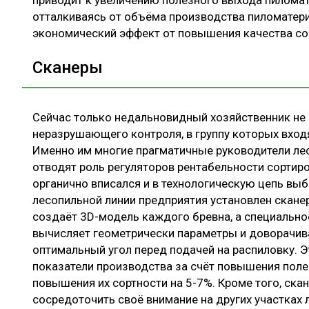
приводит к увеличению полезного выхода пиломате
отталкиваясь от объёма производства пиломатер
экономический эффект от повышения качества со
Сканеры
Сейчас только недальновидный хозяйственник не 
неразрушающего контроля, в группу которых вхо
Именно им многие прагматичные руководители ле
отводят роль регуляторов рентабельности сорти
органично вписался и в технологическую цепь выб
лесопильной линии предприятия установлен скане
создаёт 3D-модель каждого бревна, а специальн
вычисляет геометрически параметры и доворачив
оптимальный угол перед подачей на распиловку. 
показатели производства за счёт повышения пол
повышения их сортности на 5-7%. Кроме того, ска
сосредоточить своё внимание на других участках 