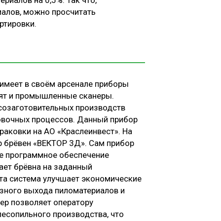
риалов на 0,5%. Так что,
иалов, можно просчитать
ртировки.
имеет в своём арсенале приборы
дят и промышленные сканеры.
созаготовительных производств
ровочных процессов. Данный прибор
раковки на АО «Краслеинвест». На
р брёвен «ВЕКТОР 3Д». Сам прибор
ое программное обеспечение
ает брёвна на заданный
Эта система улучшает экономические
езного выхода пиломатериалов и
нер позволяет оператору
лесопильного производства, что