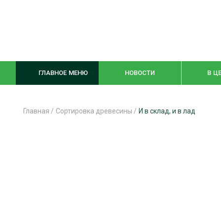
ГЛАВНОЕ МЕНЮ
НОВОСТИ
В Ц
Главная
/
Сортировка древесины
/
И в склад, и в лад
ЛЕСНОЕ ХОЗЯЙСТВО
КОМПЛЕКСНА
ЛЕСОЗАГОТОВКА
ЛЕСОПИЛЕНИ
ОБРАБОТКА ДРЕВЕСИНЫ
ДЕРЕВЯНН
ЦИФРОВАЯ СРЕДА
БЕЗОПАСНОЕ
БИОЭНЕРГЕТИКА
СОРТИРОВКА