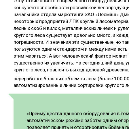
Отсутствие нового современного оборудования кр
конкурентоспособности российской лесопродукци
начальника отдела маркетинга ЗАО «Лесмаш» Дми
некоторых предприятий ЛПК круглый лесоматери
лесных скоб и вилок, металлических линеек и рул
круглого леса существует довольно много, и кажд
погрешности. И значения эти существенные, но так
пользуются одним стандартом и между ними есть 
этим мириться. А вот человеческий фактор может к
существенно их увеличить. На сегодняшний день у
круглого леса, повысить выход деловой древесины
переработке больших объёмов леса (более 100 0
автоматизированные линии сортировки круглого л
«Преимущества данного оборудования в том,
автоматическом режиме работы одним опер
позволяет принять и отсортировать брёвна п