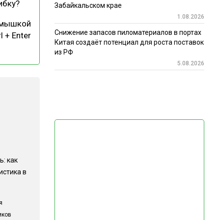
ибку?
Забайкальском крае
1.08.2026
 мышкой
Снижение запасов пиломатериалов в портах
l + Enter
Китая создаёт потенциал для роста поставок
из РФ
5.08.2026
ь: как
истика в
я
иков