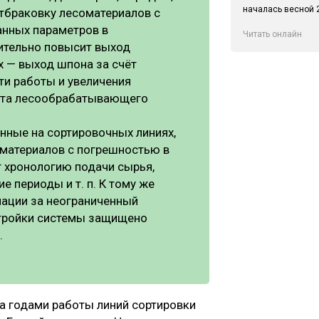
началась весной 2
отбраковку лесоматериалов с
анных параметров в
Читать онлайн
ительно повысит выход
х — выход шпона за счёт
ти работы и увеличения
ента лесообрабатывающего
нные на сортировочных линиях,
оматериалов с погрешностью в
 хронологию подачи сырья,
е периоды и т. п. К тому же
мации за неограниченный
стройки системы защищено
.
а годами работы линий сортировки