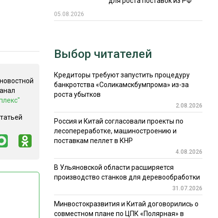
для роста поставок из РФ
05.08.2026
Выбор читателей
Кредиторы требуют запустить процедуру
 новостной
банкротства «Соликамскбумпрома» из-за
канал
роста убытков
плекс"
2.08.2026
статьей
Россия и Китай согласовали проекты по
лесопереработке, машиностроению и
поставкам пеллет в КНР
4.08.2026
В Ульяновской области расширяется
производство станков для деревообработки
31.07.2026
Минвостокразвития и Китай договорились о
совместном плане по ЦПК «Полярная» в