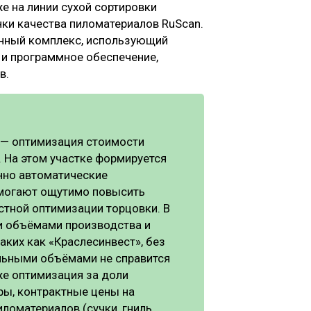
 на линии сухой сортировки
нки качества пиломатериалов RuScan.
онный комплекс, использующий
и программное обеспечение,
в.
 — оптимизация стоимости
 На этом участке формируется
нно автоматические
могают ощутимо повысить
стной оптимизации торцовки. В
и объёмами производства и
ких как «Краслесинвест», без
ельными объёмами не справится
же оптимизация за доли
ры, контрактные цены на
ломатериалов (сучки, гниль,