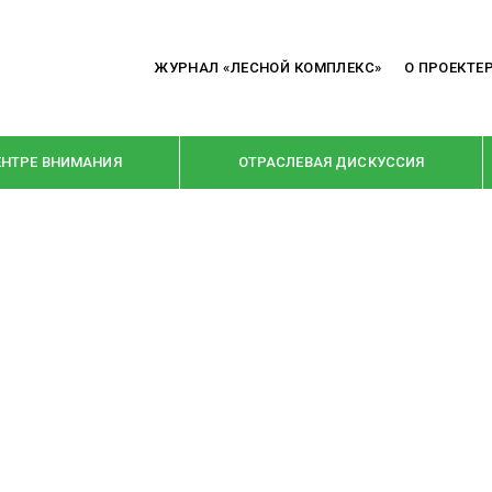
ЖУРНАЛ «ЛЕСНОЙ КОМПЛЕКС»
О ПРОЕКТЕ
ЕНТРЕ ВНИМАНИЯ
ОТРАСЛЕВАЯ ДИСКУССИЯ
РУБРИКИ
Я ПЕРЕРАБОТКА
НОВОСТИ
Е
КРУПНЫМ ПЛАНОМ
ОЕ ДОМОСТРОЕНИЕ
ВЗГЛЯД ИЗНУТРИ
 ПРОИЗВОДСТВО
В ЦЕНТРЕ ВНИМАНИЯ
 ДРЕВЕСИНЫ
ПРЕДПРИЯТИЯ ЛПК