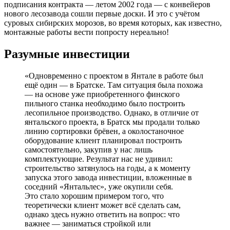
подписания контракта — летом 2002 года — с конвейеров
нового лесозавода сошли первые доски. И это с учётом
суровых сибирских морозов, во время которых, как известно,
монтажные работы вести попросту нереально!
Разумные инвестиции
«Одновременно с проектом в Янтале в работе был
ещё один — в Братске. Там ситуация была похожа
— на основе уже приобретенного финского
пильного станка необходимо было построить
лесопильное производство. Однако, в отличие от
янтальского проекта, в Братск мы продали только
линию сортировки брёвен, а околостаночное
оборудование клиент планировал построить
самостоятельно, закупив у нас лишь
комплектующие. Результат нас не удивил:
строительство затянулось на годы, а к моменту
запуска этого завода инвестиции, вложенные в
соседний «Янтальлес», уже окупили себя.
Это стало хорошим примером того, что
теоретически клиент может всё сделать сам,
однако здесь нужно ответить на вопрос: что
важнее — заниматься стройкой или