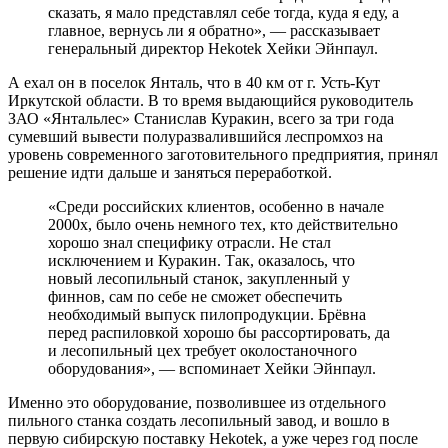
сказать, я мало представлял себе тогда, куда я еду, а
главное, вернусь ли я обратно», — рассказывает
генеральный директор Hekotek Хейки Эйнпаул.
А ехал он в поселок Янталь, что в 40 км от г. Усть-Кут
Иркутской области. В то время выдающийся руководитель
ЗАО «Янтальлес» Станислав Куракин, всего за три года
сумевший вывести полуразвалившийся леспромхоз на
уровень современного заготовительного предприятия, принял
решение идти дальше и заняться переработкой.
«Среди российских клиентов, особенно в начале
2000х, было очень немного тех, кто действительно
хорошо знал специфику отрасли. Не стал
исключением и Куракин. Так, оказалось, что
новый лесопильный станок, закупленный у
финнов, сам по себе не сможет обеспечить
необходимый выпуск пилопродукции. Брёвна
перед распиловкой хорошо бы рассортировать, да
и лесопильный цех требует околостаночного
оборудования», — вспоминает Хейки Эйнпаул.
Именно это оборудование, позволившее из отдельного
пильного станка создать лесопильный завод, и вошло в
первую сибирскую поставку Hekotek, а уже через год после