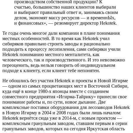
производством собственной продукции? К
счастью, большинство наших клиентов выбирали
и выбирают правильный ответ и, занимаясь своим
делом, экономят массу ресурсов — и временнЫх,
и финансовых», — резюмирует директор Hekotek.
Те годы очень многое дали компании в плане понимания
местных особенностей. В то время как Hekotek учил
сибиряков правильно строить заводы и рационально
подходить к процессу лесопиления, сами сибиряки учили
Hekotek пониманию местного менталитета, как
человеческого, так и производственного. И это невозможно
переоценить, ведь нельзя говорить об индивидуальном
подходе к клиенту, если клиент тебе непонятен.
Не обошлись без участия Hekotek и проекты в Новой Игирме
— одном из самых процветающих мест в Восточной Сибири,
куда ещё в конце 1980-х японцы вместе с созданием
совместного предприятия «Игирма-Тайрику» принесли свое
понимание работы и, по сути, новое дыхание. Две
комплексные поставки оборудования для лесозаводов Hekotek
в Новую Игирму в 2004 и 2008 годах были лишь началом:
Hekotek вернётся сюда уже в 2014-м, с новым проектом —
комплексным гранульным заводом, ставшим первым в серии
гранульных заводов, которых на сегодня Иркутская область