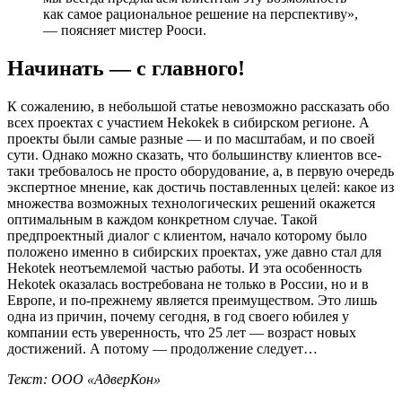
как самое рациональное решение на перспективу»,
— поясняет мистер Рооси.
Начинать — с главного!
К сожалению, в небольшой статье невозможно рассказать обо
всех проектах с участием Hekokek в сибирском регионе. А
проекты были самые разные — и по масштабам, и по своей
сути. Однако можно сказать, что большинству клиентов все-
таки требовалось не просто оборудование, а, в первую очередь
экспертное мнение, как достичь поставленных целей: какое из
множества возможных технологических решений окажется
оптимальным в каждом конкретном случае. Такой
предпроектный диалог с клиентом, начало которому было
положено именно в сибирских проектах, уже давно стал для
Hekotek неотъемлемой частью работы. И эта особенность
Hekotek оказалась востребована не только в России, но и в
Европе, и по-прежнему является преимуществом. Это лишь
одна из причин, почему сегодня, в год своего юбилея у
компании есть уверенность, что 25 лет — возраст новых
достижений. А потому — продолжение следует…
Текст: ООО «АдверКон»