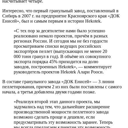
насчитывает четыре.
Интересно, что первый гранульный завод, поставленный в
Сибирь в 2007 г. на предприятие Красноярского края «ДОК
Енисей», был и самым первым в истории Hekotek.
«С тех пор за десятилетие нами было успешно
реализовано немало проектов, причём в разных
регионах России. И сегодня мы не без гордости
просматриваем списки ведущих российских
экспортёров пеллет (выпускающих не менее 20
000 тонн гранул в год). В объёме их совокупного
экспорта порядка 45% приходится на долю
заводов, построенных Hekotek», — комментирует
руководитель проектов Hekotek Алари Рооси.
В составе гранульного завода «ДОК Енисей» — 3 линии
пеллетирования, причем 2 из них были поставлены с самого
начала, а третья добавлена двумя годами позже.
«Реализуя второй этап данного проекта, мы
задумались над тем, что дальнейшее расширение
производственной мощности пеллетного завода
возможно сделать проще и дешевле, если
предусматривать эту возможность заранее. Теперь
мы всегда предлагаем клиентам эту возможность