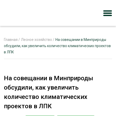
Главная
/
Лесное хозяйство
/
На совещании в Минприроды
обсудили, как увеличить количество климатических проектов
в ЛПК
ЖУРНАЛ «ЛЕСНОЙ КОМПЛЕКС»
О ПРОЕКТЕ
РЕКЛАМОДАТЕЛЯМ
На совещании в Минприроды
обсудили, как увеличить
количество климатических
ЛЕСНОЕ ХОЗЯЙСТВО
проектов в ЛПК
ЭКСПЕРТНОЕ МНЕНИЕ
ЛЕСОЗАГОТОВКА