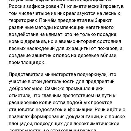
России зафиксирован 71 климатический проект, в
СУШКА ДРЕВЕСИНЫ
том числе четыре из них реализуются на лесных
МЕБЕЛЬНОЕ ПРОИЗВОДСТВО
территориях. Причём предприятия выбирают
различные методы компенсации негативного
воздействия на климат: это не только посадка
новых деревьев, но и авиамониторинг состояния
лесных насаждений для их защиты от пожаров, и
создание защитных полос из деревьев вблизи
промплощадок.
Представители министерства подчеркнули, что
участие в этой деятельности для предприятий
добровольное. Сами же промышленники
отметили, что главным препятствием на пути к
расширению количества подобных проектов
становится недостаток информации. Речь идёт и о
правилах формирования документации, и о поиске
площадей, подходящих для лесоклиматической
деятельности, и о страховании рисков.