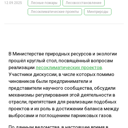
12.09.2025
Лесные пожары
Лесовосстановление
ОБРАБОТКА ДРЕВЕСИНЫ
Лесоклиматические проекты
Минприроды
ЦИФРОВАЯ СРЕДА
РУБРИКИ
БИОЭНЕРГЕТИКА
ТЕМАТИЧЕСКИЕ ПРОЕКТЫ
ЛЕСОВОССТАНОВЛЕНИЕ И ЗАЩИТА
ЛОГИСТИКА
В Министерстве природных ресурсов и экологии
ПОДБОРКИ СТАТЕЙ
ПРОИЗВОДСТВО ДРЕВЕСНЫХ ПЛИТ
прошёл круглый стол, посвящённый вопросам
реализации
лесоклиматических проектов
.
ЦБП
Участники дискуссии, в числе которых помимо
чиновников были предприниматели и
КОМПЛЕКСНАЯ ПЕРЕРАБОТКА
представители научного сообщества, обсудили
механизмы регулирования этой деятельности в
ЛЕСОПИЛЕНИЕ
отрасли, препятствия для реализации подобных
ДЕРЕВЯННОЕ ДОМОСТРОЕНИЕ
проектов и их роль в достижении баланса между
выбросами и поглощением парниковых газов.
БЕЗОПАСНОЕ ПРОИЗВОДСТВО
СОРТИРОВКА ДРЕВЕСИНЫ
По данным ведомства, в настоящее время в