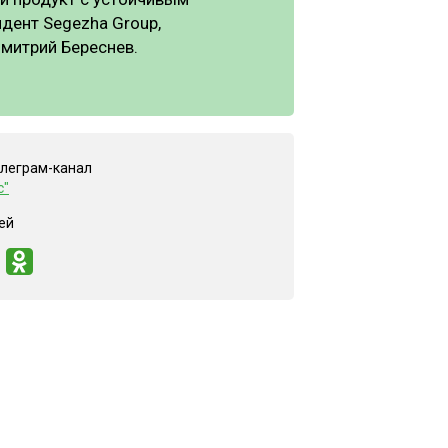
дент Segezha Group,
митрий Береснев.
елеграм-канал
с"
ей