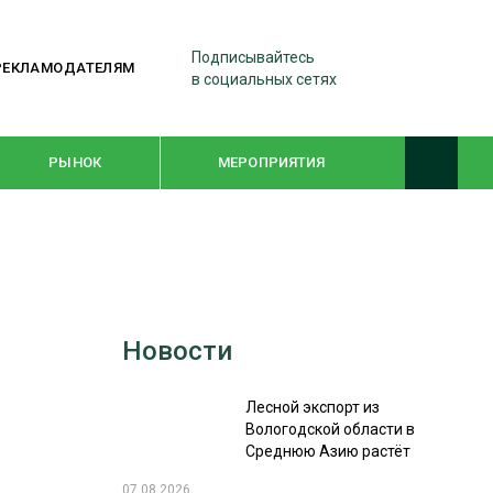
Подписывайтесь
РЕКЛАМОДАТЕЛЯМ
в социальных сетях
РЫНОК
МЕРОПРИЯТИЯ
ТЕМАТИЧЕСКИЕ ПРОЕКТЫ
ЛЕСДРЕВМАШ 2022
Новости
WOODEX-2021
Лесной экспорт из
ПОДБОРКИ СТАТЕЙ
Вологодской области в
Среднюю Азию растёт
СУШКА ДРЕВЕСИНЫ
07.08.2026