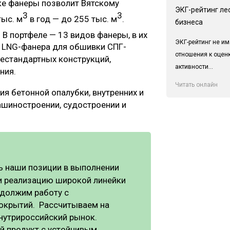
ке фанеры позволит Вятскому
ЭКГ-рейтинг ле
3
3
тыс. м
в год — до 255 тыс. м
.
бизнеса
. В портфеле — 13 видов фанеры, в их
ЭКГ-рейтинг не им
» LNG-фанера для обшивки СПГ-
отношения к оцен
нестандартных конструкций,
активности...
ния.
Читать онлайн
я бетонной опалубки, внутренних и
ашиностроении, судостроении и
ь наши позиции в выполнении
и реализацию широкой линейки
должим работу с
окрытий. Рассчитываем на
внутрироссийский рынок.
 продукт с устойчивым