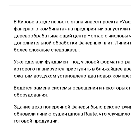
ЛЕСОВОССТАНОВЛЕНИЕ И ЗАЩИТА
СУШКА ДР
ЛОГИСТИКА
МЕБЕЛЬНОЕ 
В Кирове в ходе первого этапа инвестпроекта «Ув
ПРОИЗВОДСТВО ДРЕВЕСНЫХ ПЛИТ
фанерного комбината» на предприятии запустили
ЦБП
деревообрабатывающий центр Homag с числовым
дополнительной обработки фанерных плит. Линия
более сложные спецзаказы.
ЭКСПЕРТНОЕ МНЕНИЕ
Уже сделали фундамент под угловой форматно-ра
которого планируется приступить в ближайшее вр
сжатым воздухом установлено два новых компрес
Ведётся замена системы освещения и некоторых 
оборудования.
Здание цеха поперечной фанеры было реконструиро
обновили линию сушки шпона Raute, что улучшило
готовой продукции.