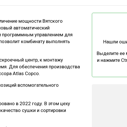
ЕВЕСИНЫ
РЫНОК
ПРОИЗВОДСТВО
ТЕХНОЛОГИИ
еличение мощности Вятского
ОТРАСЛЕВАЯ ДИСКУССИЯ
 новый автоматический
 программным управлением для
 позволит комбинату выполнять
Нашли ош
Выделите ее
скроечный центр, к монтажу
и нажмите Ctr
емя. Для обеспечения производства
КАЛЕНДАРЬ ВЫСТАВОК
сора Atlas Copco.
позиций вспомогательного
вано в 2022 году. В этом цеху
 качество сушки и сортировки