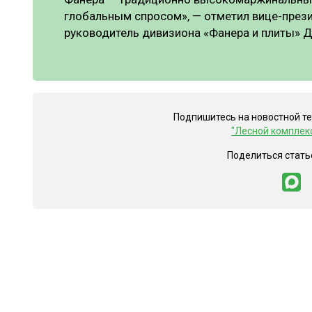
глобальным спросом», — отметил вице-прези
руководитель дивизиона «Фанера и плиты» Д
Подпишитесь на новостной т
"Лесной комплек
Поделиться стать