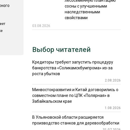
лесосеменную плантацию
сного
сосны с улучшенными
наследственными
свойствами
еет
03.08.2026
ке
Выбор читателей
Кредиторы требуют запустить процедуру
банкротства «Соликамскбумпрома» из-за
роста убытков
2.08.2026
Минвостокразвития и Китай договорились о
совместном плане по ЦПК «Полярная» в
Забайкальском крае
1.08.2026
В Ульяновской области расширяется
производство станков для деревообработки
31.07.2026