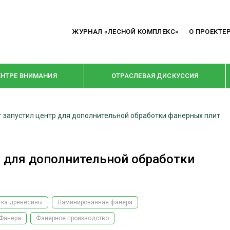
ЖУРНАЛ «ЛЕСНОЙ КОМПЛЕКС»
О ПРОЕКТЕ
ЕНТРЕ ВНИМАНИЯ
ОТРАСЛЕВАЯ ДИСКУССИЯ
т запустил центр для дополнительной обработки фанерных плит
РУБРИКИ
Я ПЕРЕРАБОТКА
НОВОСТИ
р для дополнительной обработки
Е
КРУПНЫМ ПЛАНОМ
ОЕ ДОМОСТРОЕНИЕ
ВЗГЛЯД ИЗНУТРИ
 ПРОИЗВОДСТВО
В ЦЕНТРЕ ВНИМАНИЯ
тка древесины
Ламинированная фанера
 ДРЕВЕСИНЫ
ПРЕДПРИЯТИЯ ЛПК
Фанера
Фанерное производство