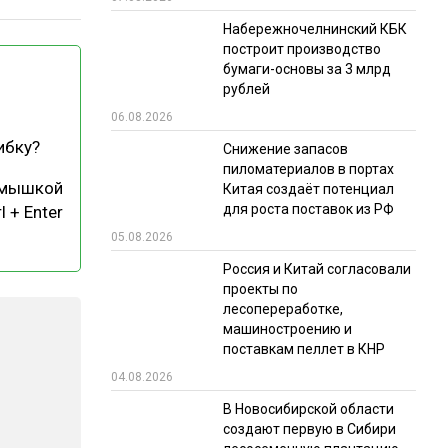
Набережночелнинский КБК
РЫНКИ СБЫТА
построит производство
В УСЛОВИЯХ САНКЦИЙ
бумаги-основы за 3 млрд
рублей
06.08.2026
ибку?
Снижение запасов
пиломатериалов в портах
 мышкой
Китая создаёт потенциал
для роста поставок из РФ
l + Enter
05.08.2026
ИТОГИ МЕРОПРИЯТИЙ
Россия и Китай согласовали
проекты по
лесопереработке,
машиностроению и
поставкам пеллет в КНР
04.08.2026
В Новосибирской области
создают первую в Сибири