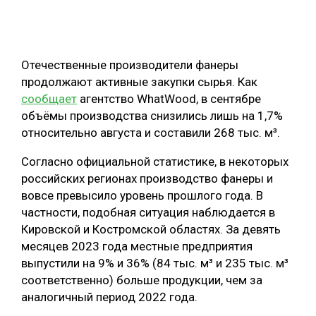
ОБРАБОТКА ДРЕВЕСИНЫ
ЦИФРОВАЯ СРЕДА
РУБРИКИ
Отечественные производители фанеры
БИОЭНЕРГЕТИКА
продолжают активные закупки сырья. Как
ТЕМАТИЧЕСКИЕ ПРОЕКТЫ
ЛЕСОВОССТАНОВЛЕНИЕ И ЗАЩИТА
сообщает
агентство WhatWood, в сентябре
объёмы производства снизились лишь на 1,7%
ЛОГИСТИКА
относительно августа и составили 268 тыс. м³.
ПОДБОРКИ СТАТЕЙ
ПРОИЗВОДСТВО ДРЕВЕСНЫХ ПЛИТ
Согласно официальной статистике, в некоторых
ЦБП
российских регионах производство фанеры и
вовсе превысило уровень прошлого года. В
КОМПЛЕКСНАЯ ПЕРЕРАБОТКА
частности, подобная ситуация наблюдается в
Кировской и Костромской областях. За девять
ЛЕСОПИЛЕНИЕ
месяцев 2023 года местные предприятия
ДЕРЕВЯННОЕ ДОМОСТРОЕНИЕ
выпустили на 9% и 36% (84 тыс. м³ и 235 тыс. м³
соответственно) больше продукции, чем за
БЕЗОПАСНОЕ ПРОИЗВОДСТВО
аналогичный период 2022 года.
СОРТИРОВКА ДРЕВЕСИНЫ