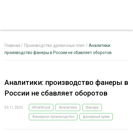
Главная
/
Производство древесных плит
/
Аналитики:
производство фанеры в России не сбавляет оборотов
ЖУРНАЛ «ЛЕСНОЙ КОМПЛЕКС»
О ПРОЕКТЕ
Аналитики: производство фанеры в
РЕКЛАМОДАТЕЛЯМ
России не сбавляет оборотов
03.11.2023
WhatWood
Аналитика
Фанера
Фанерное производство
фанерный кряж
ЛЕСНОЕ ХОЗЯЙСТВО
ЭКСПЕРТНОЕ МНЕНИЕ
ЛЕСОЗАГОТОВКА