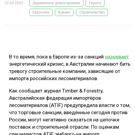
22.03.2022
Деревянное домостроение
Европа
ОБРАБОТКА ДРЕВЕСИНЫ
Евросоюз
Кризис
Строительство
ЦИФРОВАЯ СРЕДА
РУБРИКИ
БИОЭНЕРГЕТИКА
ТЕМАТИЧЕСКИЕ ПРОЕКТЫ
ЛЕСОВОССТАНОВЛЕНИЕ И ЗАЩИТА
ЛОГИСТИКА
В то время, пока в Европе из-за санкций
назревает
ПОДБОРКИ СТАТЕЙ
ПРОИЗВОДСТВО ДРЕВЕСНЫХ ПЛИТ
энергетический кризис, в Австралии начинают бить
тревогу строительные компании, зависящие от
ЦБП
импорта российских лесоматериалов.
КОМПЛЕКСНАЯ ПЕРЕРАБОТКА
Как сообщает журнал Timber & Forestry,
Австралийская федерация импортёров
ЛЕСОПИЛЕНИЕ
лесоматериалов (ATIF) предупредила власти о том,
ДЕРЕВЯННОЕ ДОМОСТРОЕНИЕ
что торговые санкции, введённые сегодня против
России, могут негативно сказаться на цепочке
БЕЗОПАСНОЕ ПРОИЗВОДСТВО
поставок и строительной отрасли. По оценкам
СОРТИРОВКА ДРЕВЕСИНЫ
специалистов ATIF, эмбарго на импорт