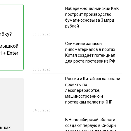
Набережночелнинский КБК
РЫНКИ СБЫТА
построит производство
В УСЛОВИЯХ САНКЦИЙ
бумаги-основы за 3 млрд
рублей
ибку?
06.08.2026
Снижение запасов
 мышкой
пиломатериалов в портах
l + Enter
Китая создаёт потенциал
для роста поставок из РФ
05.08.2026
ИТОГИ МЕРОПРИЯТИЙ
Россия и Китай согласовали
проекты по
лесопереработке,
машиностроению и
поставкам пеллет в КНР
04.08.2026
В Новосибирской области
создают первую в Сибири
ь: как