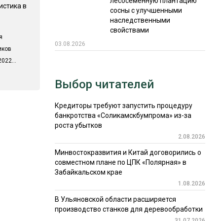
лесосеменную плантацию
истика в
сосны с улучшенными
наследственными
свойствами
я
03.08.2026
иков
022...
Выбор читателей
Кредиторы требуют запустить процедуру
банкротства «Соликамскбумпрома» из-за
роста убытков
2.08.2026
Минвостокразвития и Китай договорились о
совместном плане по ЦПК «Полярная» в
Забайкальском крае
1.08.2026
В Ульяновской области расширяется
производство станков для деревообработки
31.07.2026