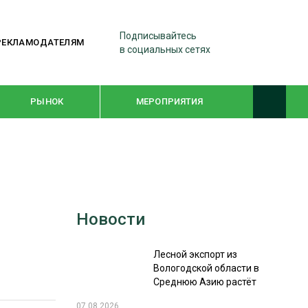
Подписывайтесь
РЕКЛАМОДАТЕЛЯМ
в социальных сетях
РЫНОК
МЕРОПРИЯТИЯ
ТЕМАТИЧЕСКИЕ ПРОЕКТЫ
ЛЕСДРЕВМАШ 2022
Новости
WOODEX-2021
Лесной экспорт из
ПОДБОРКИ СТАТЕЙ
Вологодской области в
Среднюю Азию растёт
СУШКА ДРЕВЕСИНЫ
07.08.2026