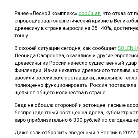
ЛЕСОВОССТАНОВЛЕНИЕ И ЗАЩИТА
СУШКА ДР
Ранее «Лесной комплекс»
сообщал
, что отказ от 
ЛОГИСТИКА
МЕБЕЛЬНОЕ 
спровоцировал энергетический кризис в Великобр
ПРОИЗВОДСТВО ДРЕВЕСНЫХ ПЛИТ
древесину в стране выросли на 25–40%, достигнув
тонну.
ЦБП
В схожей ситуации сегодня, как сообщает
SOLENKA
Леонида Сафронова, оказались и другие европейск
ЭКСПЕРТНОЕ МНЕНИЕ
древесины из России нанесло существенный удар 
Финляндии. Из-за нехватки древесного топлива, к
ввозили российские поставщики, локальные тепло
полноценно функционировать. Россия поставляла 
щепы от общего количества в стране.
Беда не обошла стороной и эстонцев: лесные асс
беспрецедентный рост цен на дрова, кубометр ко
евро (приблизительно 6 000 рублей по сегодняшне
Даже если отбросить введённый в России в 2022 г