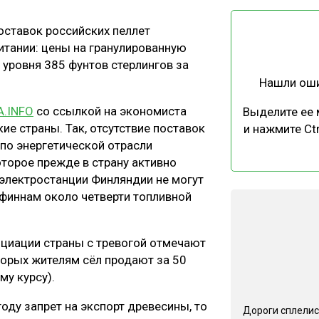
ЕВЕСИНЫ
РЫНОК
поставок российских пеллет
ПРОИЗВОДСТВО
ТЕХНОЛОГИИ
итании: цены на гранулированную
ОТРАСЛЕВАЯ ДИСКУССИЯ
 уровня 385 фунтов стерлингов за
Нашли ош
.INFO
со ссылкой на экономиста
Выделите ее
ие страны. Так, отсутствие поставок
и нажмите Ctr
по энергетической отрасли
оторое прежде в страну активно
КАЛЕНДАРЬ ВЫСТАВОК
электростанции Финляндии не могут
финнам около четверти топливной
оциации страны с тревогой отмечают
торых жителям сёл продают за 50
му курсу).
оду запрет на экспорт древесины, то
Дороги сплелис