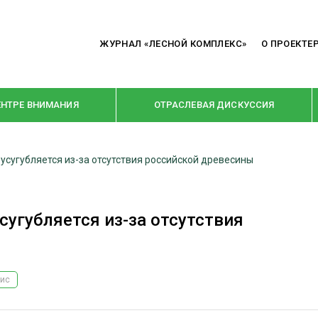
ЖУРНАЛ «ЛЕСНОЙ КОМПЛЕКС»
О ПРОЕКТЕ
ЕНТРЕ ВНИМАНИЯ
ОТРАСЛЕВАЯ ДИСКУССИЯ
 усугубляется из-за отсутствия российской древесины
РУБРИКИ
Я ПЕРЕРАБОТКА
НОВОСТИ
сугубляется из-за отсутствия
Е
КРУПНЫМ ПЛАНОМ
ОЕ ДОМОСТРОЕНИЕ
ВЗГЛЯД ИЗНУТРИ
 ПРОИЗВОДСТВО
В ЦЕНТРЕ ВНИМАНИЯ
зис
 ДРЕВЕСИНЫ
ПРЕДПРИЯТИЯ ЛПК