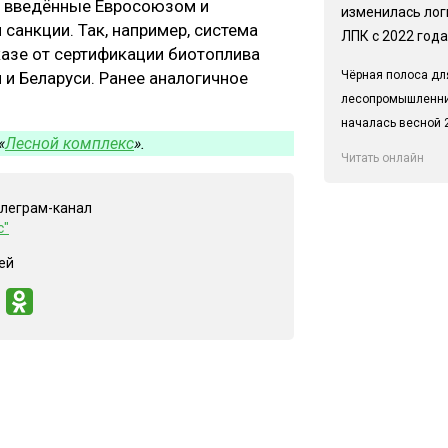
ь введённые Евросоюзом и
изменилась лог
анкции. Так, например, система
ЛПК с 2022 года
азе от сертификации биотоплива
Чёрная полоса дл
 и Беларуси. Ранее аналогичное
лесопромышленн
началась весной 2
«
Лесной комплекс
».
Читать онлайн
елеграм-канал
с"
ей