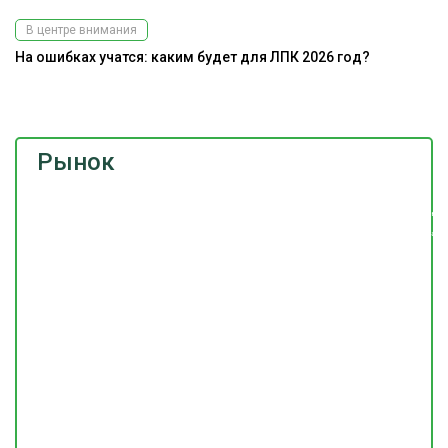
В центре внимания
На ошибках учатся: каким будет для ЛПК 2026 год?
До
г
Рынок
Подпишитесь
на наш
телеграм-канал