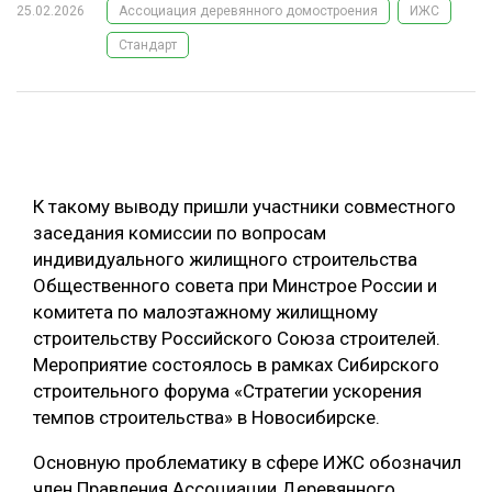
25.02.2026
Ассоциация деревянного домостроения
ИЖС
ОБРАБОТКА ДРЕВЕСИНЫ
Стандарт
ЦИФРОВАЯ СРЕДА
РУБРИКИ
БИОЭНЕРГЕТИКА
ТЕМАТИЧЕСКИЕ ПРОЕКТЫ
ЛЕСОВОССТАНОВЛЕНИЕ И ЗАЩИТА
ЛОГИСТИКА
К такому выводу пришли участники совместного
ПОДБОРКИ СТАТЕЙ
ПРОИЗВОДСТВО ДРЕВЕСНЫХ ПЛИТ
заседания комиссии по вопросам
индивидуального жилищного строительства
ЦБП
Общественного совета при Минстрое России и
комитета по малоэтажному жилищному
КОМПЛЕКСНАЯ ПЕРЕРАБОТКА
строительству Российского Союза строителей.
Мероприятие состоялось в рамках Сибирского
ЛЕСОПИЛЕНИЕ
строительного форума «Стратегии ускорения
ДЕРЕВЯННОЕ ДОМОСТРОЕНИЕ
темпов строительства» в Новосибирске.
БЕЗОПАСНОЕ ПРОИЗВОДСТВО
Основную проблематику в сфере ИЖС обозначил
СОРТИРОВКА ДРЕВЕСИНЫ
член Правления Ассоциации Деревянного