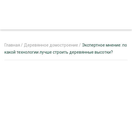
Главная
/
Деревянное домостроение
/
Экспертное мнение: по
какой технологии лучше строить деревянные высотки?
ЖУРНАЛ «ЛЕСНОЙ КОМПЛЕКС»
О ПРОЕКТЕ
РЕКЛАМОДАТЕЛЯМ
ЛЕСНОЕ ХОЗЯЙСТВО
ЭКСПЕРТНОЕ МНЕНИЕ
ЛЕСОЗАГОТОВКА