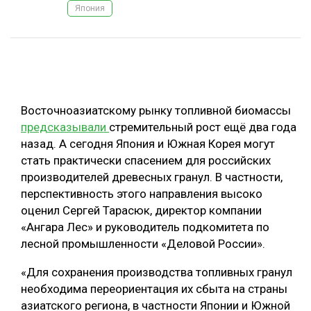
Япония
ОБРАБОТКА ДРЕВЕСИНЫ
ЦИФРОВАЯ СРЕДА
РУБРИКИ
БИОЭНЕРГЕТИКА
ТЕМАТИЧЕСКИЕ ПРОЕКТЫ
ЛЕСОВОССТАНОВЛЕНИЕ И ЗАЩИТА
Восточноазиатскому рынку топливной биомассы
ЛОГИСТИКА
предсказывали
стремительный рост ещё два года
ПОДБОРКИ СТАТЕЙ
назад. А сегодня Япония и Южная Корея могут
ПРОИЗВОДСТВО ДРЕВЕСНЫХ ПЛИТ
стать практически спасением для российских
ЦБП
производителей древесных гранул. В частности,
перспективность этого направления высоко
КОМПЛЕКСНАЯ ПЕРЕРАБОТКА
оценил Сергей Тарасюк, директор компании
«Ангара Лес» и руководитель подкомитета по
ЛЕСОПИЛЕНИЕ
лесной промышленности «Деловой России».
ДЕРЕВЯННОЕ ДОМОСТРОЕНИЕ
«Для сохранения производства топливных гранул
БЕЗОПАСНОЕ ПРОИЗВОДСТВО
необходима переориентация их сбыта на страны
азиатского региона, в частности Японии и Южной
СОРТИРОВКА ДРЕВЕСИНЫ