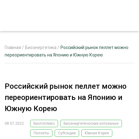
Главная
/
Биоэнергетика
/
Российский рынок пеллет можно
переориентировать на Японию и Южную Корею
ЖУРНАЛ «ЛЕСНОЙ КОМПЛЕКС»
О ПРОЕКТЕ
Российский рынок пеллет можно
РЕКЛАМОДАТЕЛЯМ
переориентировать на Японию и
Южную Корею
08.07.2022
Биотопливо
Биоэнергетические котельные
ЛЕСНОЕ ХОЗЯЙСТВО
ЭКСПЕРТНОЕ МНЕНИЕ
Пеллеты
Субсидии
Южная Корея
ЛЕСОЗАГОТОВКА