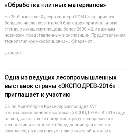
«Обработка плитных материалов»
На 25-й выставке Xylexpo концерн SCM Group привлек
большое число посетителей благодаря оригинальному
стенду, занявшему площадь более 2600 м2, и важным
новинкам, представленным в экспозиции. Представленная
технология кромкооблицовки «J-Shape» от...
20.06.2016
Одна из ведущих лесопромышленных
выставок страны «ЭКСПОДРЕВ-2016»
приглашает к участию
С 6 по 9 сентября в Красноярске пройдет XVIII
специализированная выставка «ЭКСПОДРЕВ». В 2016 году
площадка не только продемонстрирует современные
технологии и передовое оборудование для лесного
комплекса, но и организует показ тяжелой техники в...