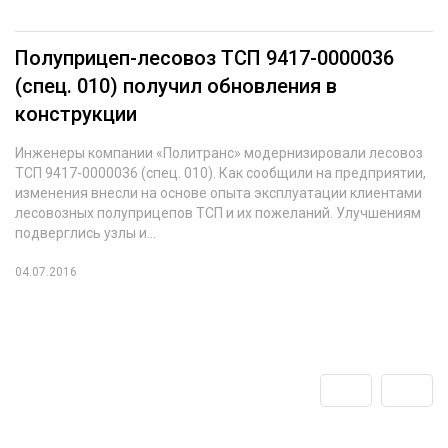
Полуприцеп-лесовоз ТСП 9417-0000036
(спец. 010) получил обновления в
конструкции
Инженеры компании «Политранс» модернизировали лесовоз
ТСП 9417-0000036 (спец. 010). Как сообщили на предприятии,
изменения внесли на основе опыта эксплуатации клиентами
лесовозных полуприцепов ТСП и их пожеланий. Улучшениям
подверглись узлы и...
04.07.2016