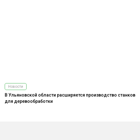
Новости
В Ульяновской области расширяется производство станков
З
для деревообработки
и