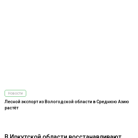
Новости
Лесной экспорт из Вологодской области в Среднюю Азию
К
растёт
п
В Иркутской области восстанавливают