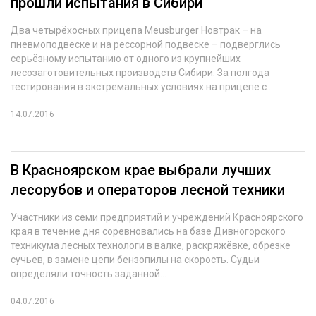
прошли испытания в Сибири
СУШКА ДРЕВЕСИНЫ
Два четырёхосных прицепа Meusburger Новтрак – на
пневмоподвеске и на рессорной подвеске – подверглись
МЕБЕЛЬНОЕ ПРОИЗВОДСТВО
серьёзному испытанию от одного из крупнейших
лесозаготовительных производств Сибири. За полгода
тестирования в экстремальных условиях на прицепе с...
14.07.2016
В Красноярском крае выбрали лучших
лесорубов и операторов лесной техники
Участники из семи предприятий и учреждений Красноярского
края в течение дня соревновались на базе Дивногорского
техникума лесных технологи в валке, раскряжёвке, обрезке
сучьев, в замене цепи бензопилы на скорость. Судьи
определяли точность заданной...
04.07.2016