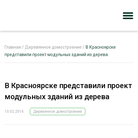
Главная
/
Деревянное домостроение
/
В Красноярске
представили проект модульных зданий из дерева
ЖУРНАЛ «ЛЕСНОЙ КОМПЛЕКС»
О ПРОЕКТЕ
В Красноярске представили проект
РЕКЛАМОДАТЕЛЯМ
модульных зданий из дерева
10.02.2016
Деревянное домостроение
ЛЕСНОЕ ХОЗЯЙСТВО
ЭКСПЕРТНОЕ МНЕНИЕ
ЛЕСОЗАГОТОВКА