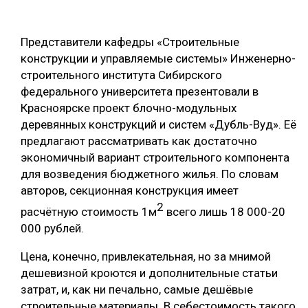
ОБРАБОТКА ДРЕВЕСИНЫ
Представители кафедры «Строительные
ЦИФРОВАЯ СРЕДА
РУБРИКИ
конструкции и управляемые системы» Инженерно-
БИОЭНЕРГЕТИКА
строительного института Сибирского
ТЕМАТИЧЕСКИЕ ПРОЕКТЫ
федерального университета презентовали в
ЛЕСОВОССТАНОВЛЕНИЕ И ЗАЩИТА
Красноярске проект блочно-модульных
ЛОГИСТИКА
деревянных конструкций и систем «Дубль-Вуд». Её
ПОДБОРКИ СТАТЕЙ
предлагают рассматривать как достаточно
ПРОИЗВОДСТВО ДРЕВЕСНЫХ ПЛИТ
экономичный вариант строительного компонента
ЦБП
для возведения бюджетного жилья. По словам
авторов, секционная конструкция имеет
КОМПЛЕКСНАЯ ПЕРЕРАБОТКА
2
расчётную стоимость 1м
всего лишь 18 000-20
000 рублей.
ЛЕСОПИЛЕНИЕ
Цена, конечно, привлекательная, но за мнимой
ДЕРЕВЯННОЕ ДОМОСТРОЕНИЕ
дешевизной кроются и дополнительные статьи
БЕЗОПАСНОЕ ПРОИЗВОДСТВО
затрат, и, как ни печально, самые дешёвые
строительные материалы. В себестоимость такого
СОРТИРОВКА ДРЕВЕСИНЫ