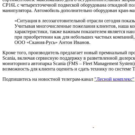
CP16L с четырехточечной подвеской оборудована откидной п
манипулятора. Автомобиль дополнительно оборудован кран-ман
«Ситуация в лесозаготовительной отрасли сегодня показ
Учитывая многочисленные пожелания клиентов, наша комп
характеристики, также важным показателем является на
при приобретении как для небольших частных компаний,
ООО «Скания-Русь» Антон Иванов.
Кроме того, производитель предлагает новый премиальный про
Scania, включая сервисную поддержку в разветвленной дилерско
мониторинга автопарка Scania (FMS – Fleet Management System
возможность для клиента оценить и сдать технику по системе
Подпишитесь на новостной телеграм-канал
"Лесной комплекс"