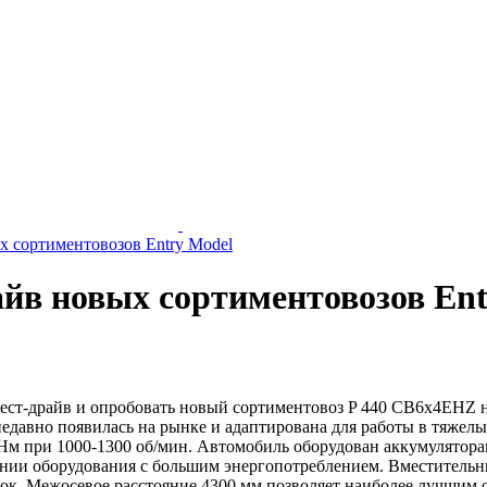
ых сортиментовозов Entry Model
айв новых сортиментовозов En
тест-драйв и опробовать новый сортиментовоз P 440 CB6x4EHZ на
недавно появилась на рынке и адаптирована для работы в тяжелы
м при 1000-1300 об/мин. Автомобиль оборудован аккумулятора
ании оборудования с большим энергопотреблением. Вместительны
ок. Межосевое расстояние 4300 мм позволяет наиболее лучшим о