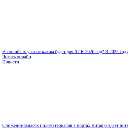
На ошибках учатся: каким будет для ЛПК 2026 год?
В 2025 год
Читать онлайн
Новости
Снижение запасов пиломатериалов в портах Китая создаёт поте