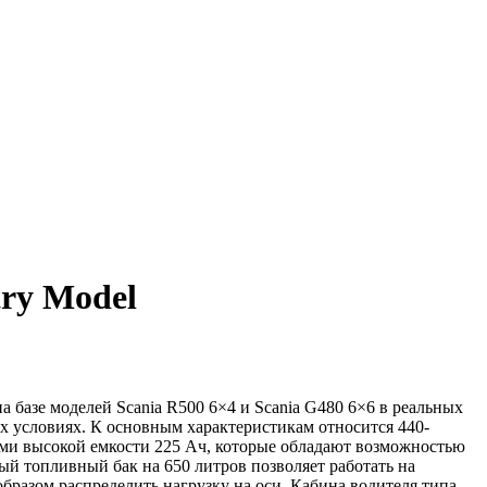
try Model
 базе моделей Scania R500 6×4 и Scania G480 6×6 в реальных
х условиях. К основным характеристикам относится 440-
ми высокой емкости 225 Ач, которые обладают возможностью
й топливный бак на 650 литров позволяет работать на
бразом распределить нагрузку на оси. Кабина водителя типа