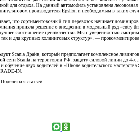
олкой для отдыха. На данный автомобиль установлена лесовоз
ипулятором производителя Epsilon и необходимым в таких случ
ывает, что сортиментовозный тип перевозок начинает доминирова
ания приняла решение о внедрении в модельный ряд «entry tim
илучшее соотношение цена/качество. Мы с уверенностью смотри
 так и для крупных холдинговых структур», — прокомментиров
дукт Scania Драйв, который предполагает комплексное лизинго
й сети Scania на территории РФ, защиту силовой линии до 4-х л
) и обучение двух водителей в «Школе водительского мастерства
 TRADE-IN.
Поделиться статьей