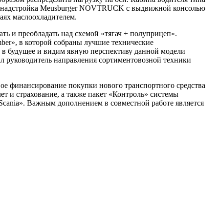
ная надстройка Meusburger NOVTRUCK с выдвижной консолью
аях маслоохладителем.
ть и преобладать над схемой «тягач + полуприцеп».
ber», в которой собраны лучшие технические
м в будущее и видим явную перспективу данной модели
ал руководитель направления сортиментовозной техники
вое финансирование покупки нового транспортного средства
ет и страхование, а также пакет «Контроль» системы
 Scania». Важным дополнением в совместной работе является