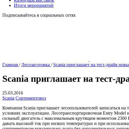
Календарь выставок
Итоги мероприятий
Подписывайтесь в социальных сетях
Главная
/
Лесозаготовка
/
Scania приглашает на тест-драйв нов
Scania приглашает на тест-др
25.03.2016
Scania
Сортиментовоз
Компания Scania приглашает лесопользователей записаться на 
условиях эксплуатации. Лесотранспортировочная Entry Model 
сильный двигатель с максимальным крутящим моментом 2300 Н
давать высокий ток при низких температурах и при использов
сортиментовозе максимально долго без дополнительных заправ