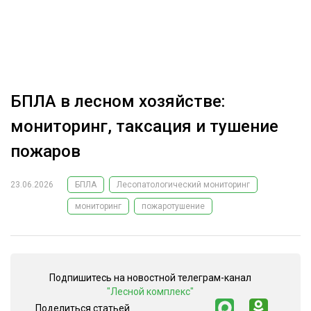
ОБРАБОТКА ДРЕВЕСИНЫ
ЦИФРОВАЯ СРЕДА
РУБРИКИ
БИОЭНЕРГЕТИКА
ТЕМАТИЧЕСКИЕ ПРОЕКТЫ
ЛЕСОВОССТАНОВЛЕНИЕ И ЗАЩИТА
БПЛА в лесном хозяйстве:
ЛОГИСТИКА
мониторинг, таксация и тушение
ПОДБОРКИ СТАТЕЙ
ПРОИЗВОДСТВО ДРЕВЕСНЫХ ПЛИТ
пожаров
ЦБП
23.06.2026
БПЛА
Лесопатологический мониторинг
мониторинг
пожаротушение
КОМПЛЕКСНАЯ ПЕРЕРАБОТКА
ЛЕСОПИЛЕНИЕ
ДЕРЕВЯННОЕ ДОМОСТРОЕНИЕ
Подпишитесь на новостной телеграм-канал
БЕЗОПАСНОЕ ПРОИЗВОДСТВО
"Лесной комплекс"
СОРТИРОВКА ДРЕВЕСИНЫ
Поделиться статьей