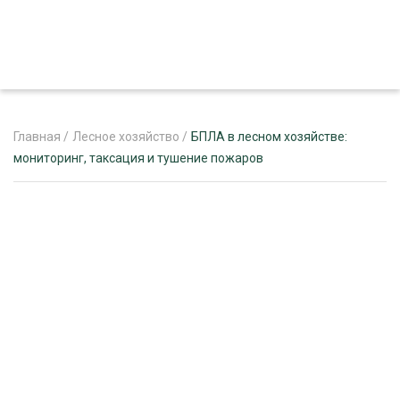
Главная
/
Лесное хозяйство
/
БПЛА в лесном хозяйстве:
мониторинг, таксация и тушение пожаров
ЖУРНАЛ «ЛЕСНОЙ КОМПЛЕКС»
О ПРОЕКТЕ
РЕКЛАМОДАТЕЛЯМ
ЛЕСНОЕ ХОЗЯЙСТВО
ЭКСПЕРТНОЕ МНЕНИЕ
ЛЕСОЗАГОТОВКА