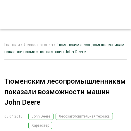
Главная
/
Лесозаготовка
/
Тюменским лесопромышленникам
показали возможности машин John Deere
ЖУРНАЛ «ЛЕСНОЙ КОМПЛЕКС»
О ПРОЕКТЕ
Тюменским лесопромышленникам
РЕКЛАМОДАТЕЛЯМ
показали возможности машин
John Deere
05.04.2016
John Deere
Лесозаготовительная техника
ЛЕСНОЕ ХОЗЯЙСТВО
ЭКСПЕРТНОЕ МНЕНИЕ
Харвестер
ЛЕСОЗАГОТОВКА