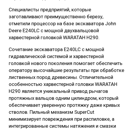
СУШКА ДРЕВЕСИНЫ
Специалисты предприятий, которые
заготавливают преимущественно березу,
МЕБЕЛЬНОЕ ПРОИЗВОДСТВО
отметили процессор на базе экскаватора John
Deere Е240LC с мощной двухвальцовой
харвестерной головкой WARATAH H290.
Сочетание экскаватора Е240LC с мощной
гидравлической системой и харвестерной
головкой нового поколения помогает обеспечить
оператору высочайшие результаты при обработке
лиственных пород древесины. Отличительной
особенностью харвестерной головки WARATAH
H290 является уникальный привод рычагов
протяжных вальцов одним цилиндром, который
обеспечивает уверенную протяжку даже кривых
стволов. Пильный механизм SuperCut
минимизирует повреждения при распиловке, а
интегрированные системы натяжения и смазки