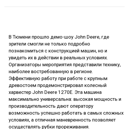
ОБРАБОТКА ДРЕВЕСИНЫ
ЦИФРОВАЯ СРЕДА
РУБРИКИ
БИОЭНЕРГЕТИКА
В Тюмени прошло демо-шоу John Deere, где
ТЕМАТИЧЕСКИЕ ПРОЕКТЫ
ЛЕСОВОССТАНОВЛЕНИЕ И ЗАЩИТА
зрители смогли не только подробно
ЛОГИСТИКА
познакомиться с конструкцией машин, но и
ПОДБОРКИ СТАТЕЙ
увидеть их в действии в реальных условиях.
ПРОИЗВОДСТВО ДРЕВЕСНЫХ ПЛИТ
Организаторы мероприятия представили технику,
ЦБП
наиболее востребованную в регионе.
Эффективную работу при работе с крупным
древостоем продемонстрировал колесный
КОМПЛЕКСНАЯ ПЕРЕРАБОТКА
харвестер John Deere 1270Е. Эта машина
ЛЕСОПИЛЕНИЕ
максимально универсальна: высокая мощность и
производительность дают оператору
ДЕРЕВЯННОЕ ДОМОСТРОЕНИЕ
возможность успешно работать в самых сложных
БЕЗОПАСНОЕ ПРОИЗВОДСТВО
условиях, а отличная маневренность позволяет
осуществлять рубки прореживания.
СОРТИРОВКА ДРЕВЕСИНЫ