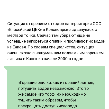
ОБРАБОТКА ДРЕВЕСИНЫ
ЦИФРОВАЯ СРЕДА
РУБРИКИ
Ситуация с горением отходов на территории ООО
БИОЭНЕРГЕТИКА
«Енисейский ЦБК» в Красноярске сдвинулась с
ТЕМАТИЧЕСКИЕ ПРОЕКТЫ
ЛЕСОВОССТАНОВЛЕНИЕ И ЗАЩИТА
мёртвой точки. Сейчас там убирают ещё не
успевшие загореться опилки и проливают их водой
ЛОГИСТИКА
ПОДБОРКИ СТАТЕЙ
из Енисея. По словам специалистов, ситуация
ПРОИЗВОДСТВО ДРЕВЕСНЫХ ПЛИТ
очень схожа с нашумевшим подземным горением
лигнина в Канске в начале 2000-х годов.
ЦБП
КОМПЛЕКСНАЯ ПЕРЕРАБОТКА
ЛЕСОПИЛЕНИЕ
«Горящие опилки, как и горящий лигнин,
потушить водой невозможно. Это то
ДЕРЕВЯННОЕ ДОМОСТРОЕНИЕ
же самое что торф. Их необходимо
БЕЗОПАСНОЕ ПРОИЗВОДСТВО
тушить таким образом, чтобы
прекращать доступ кислорода.
СОРТИРОВКА ДРЕВЕСИНЫ