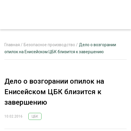
Главная
/
Безопасное производство
/
Дело о возгорании
опилок на Енисейском ЦБК близится к завершению
ЖУРНАЛ «ЛЕСНОЙ КОМПЛЕКС»
О ПРОЕКТЕ
Дело о возгорании опилок на
РЕКЛАМОДАТЕЛЯМ
Енисейском ЦБК близится к
завершению
10.02.2016
ЦБК
ЛЕСНОЕ ХОЗЯЙСТВО
ЭКСПЕРТНОЕ МНЕНИЕ
ЛЕСОЗАГОТОВКА