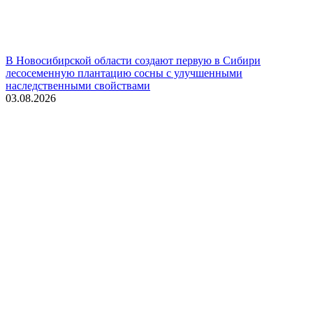
В Новосибирской области создают первую в Сибири
лесосеменную плантацию сосны с улучшенными
наследственными свойствами
03.08.2026