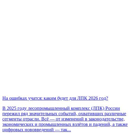
На ошибках учатся: каким будет для ЛПК 2026 год?
В 2025 году лесопромышленный комплекс (ЛПК) России
пережил ряд значительных событий, охвативших различные
сегменты отрасли. Всё — от изменений в законодательстве,
экономических и промышленных взлётов и падений, а также
цифровых нововведений — так...