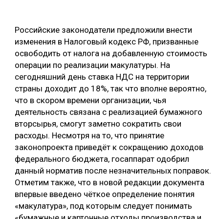
ОБРАБОТКА ДРЕВЕСИНЫ
Российские законодатели предложили внести
ЦИФРОВАЯ СРЕДА
РУБРИКИ
изменения в Налоговый кодекс РФ, призванные
БИОЭНЕРГЕТИКА
освободить от налога на добавленную стоимость
ТЕМАТИЧЕСКИЕ ПРОЕКТЫ
операции по реализации макулатуры. На
ЛЕСОВОССТАНОВЛЕНИЕ И ЗАЩИТА
сегодняшний день ставка НДС на территории
ЛОГИСТИКА
страны доходит до 18%, так что вполне вероятно,
ПОДБОРКИ СТАТЕЙ
что в скором времени организации, чья
ПРОИЗВОДСТВО ДРЕВЕСНЫХ ПЛИТ
деятельность связана с реализацией бумажного
ЦБП
вторсырья, смогут заметно сократить свои
расходы. Несмотря на то, что принятие
КОМПЛЕКСНАЯ ПЕРЕРАБОТКА
законопроекта приведёт к сокращению доходов
федерального бюджета, госаппарат одобрил
ЛЕСОПИЛЕНИЕ
данный норматив после незначительных поправок.
ДЕРЕВЯННОЕ ДОМОСТРОЕНИЕ
Отметим также, что в новой редакции документа
впервые введено чёткое определение понятия
БЕЗОПАСНОЕ ПРОИЗВОДСТВО
«макулатура», под которым следует понимать
СОРТИРОВКА ДРЕВЕСИНЫ
«бумажные и картонные отходы производства и