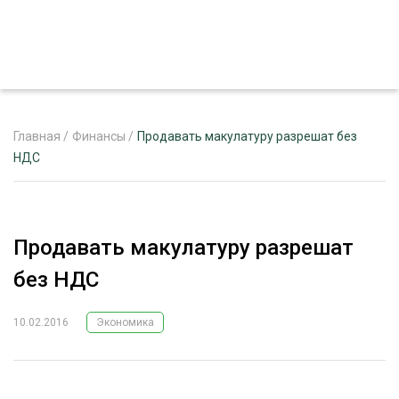
Главная
/
Финансы
/
Продавать макулатуру разрешат без
НДС
ЖУРНАЛ «ЛЕСНОЙ КОМПЛЕКС»
О ПРОЕКТЕ
Продавать макулатуру разрешат
РЕКЛАМОДАТЕЛЯМ
без НДС
10.02.2016
Экономика
ЛЕСНОЕ ХОЗЯЙСТВО
ЭКСПЕРТНОЕ МНЕНИЕ
ЛЕСОЗАГОТОВКА