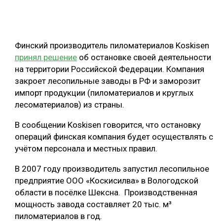
ОБРАБОТКА ДРЕВЕСИНЫ
ЦИФРОВАЯ СРЕДА
РУБРИКИ
Финский производитель пиломатериалов Koskisen
БИОЭНЕРГЕТИКА
принял решение
об остановке своей деятельности
ТЕМАТИЧЕСКИЕ ПРОЕКТЫ
ЛЕСОВОССТАНОВЛЕНИЕ И ЗАЩИТА
на территории Российской Федерации. Компания
закроет лесопильные заводы в РФ и заморозит
ЛОГИСТИКА
импорт продукции (пиломатериалов и круглых
ПОДБОРКИ СТАТЕЙ
ПРОИЗВОДСТВО ДРЕВЕСНЫХ ПЛИТ
лесоматериалов) из страны.
ЦБП
В сообщении Koskisen говорится, что остановку
операций финская компания будет осуществлять с
КОМПЛЕКСНАЯ ПЕРЕРАБОТКА
учётом персонала и местных правил.
ЛЕСОПИЛЕНИЕ
В 2007 году производитель запустил лесопильное
предприятие ООО «Коскисилва» в Вологодской
ДЕРЕВЯННОЕ ДОМОСТРОЕНИЕ
области в посёлке Шексна. Производственная
БЕЗОПАСНОЕ ПРОИЗВОДСТВО
мощность завода составляет 20 тыс. м³
пиломатериалов в год.
СОРТИРОВКА ДРЕВЕСИНЫ