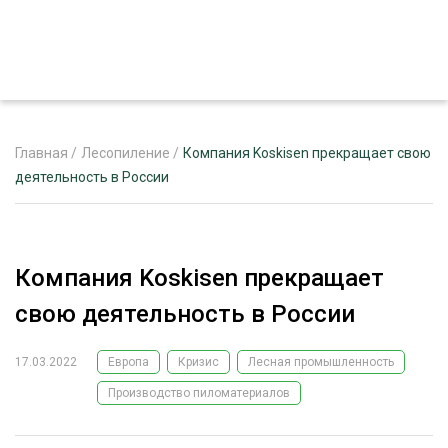
Главная
/
Лесопиление
/
Компания Koskisen прекращает свою
деятельность в России
ЖУРНАЛ «ЛЕСНОЙ КОМПЛЕКС»
О ПРОЕКТЕ
Компания Koskisen прекращает
РЕКЛАМОДАТЕЛЯМ
свою деятельность в России
17.03.2022
Европа
Кризис
Лесная промышленность
Производство пиломатериалов
ЛЕСНОЕ ХОЗЯЙСТВО
ЭКСПЕРТНОЕ МНЕНИЕ
ЛЕСОЗАГОТОВКА