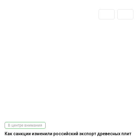
В центре внимания
Как санкции изменили российский экспорт древесных плит
А