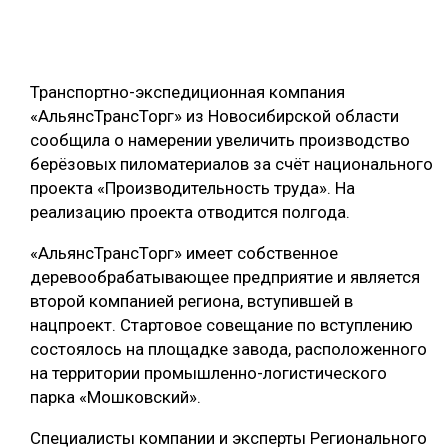
ОБРАБОТКА ДРЕВЕСИНЫ
ЦИФРОВАЯ СРЕДА
РУБРИКИ
Транспортно-экспедиционная компания
БИОЭНЕРГЕТИКА
«АльянсТрансТорг» из Новосибирской области
ТЕМАТИЧЕСКИЕ ПРОЕКТЫ
ЛЕСОВОССТАНОВЛЕНИЕ И ЗАЩИТА
сообщила о намерении увеличить производство
берёзовых пиломатериалов за счёт национального
ЛОГИСТИКА
проекта «Производительность труда». На
ПОДБОРКИ СТАТЕЙ
ПРОИЗВОДСТВО ДРЕВЕСНЫХ ПЛИТ
реализацию проекта отводится полгода.
ЦБП
«АльянсТрансТорг» имеет собственное
деревообрабатывающее предприятие и является
КОМПЛЕКСНАЯ ПЕРЕРАБОТКА
второй компанией региона, вступившей в
нацпроект. Стартовое совещание по вступлению
ЛЕСОПИЛЕНИЕ
состоялось на площадке завода, расположенного
ДЕРЕВЯННОЕ ДОМОСТРОЕНИЕ
на территории промышленно-логистического
парка «Мошковский».
БЕЗОПАСНОЕ ПРОИЗВОДСТВО
Специалисты компании и эксперты Регионального
СОРТИРОВКА ДРЕВЕСИНЫ