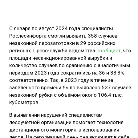
ОБРАБОТКА ДРЕВЕСИНЫ
ЦИФРОВАЯ СРЕДА
РУБРИКИ
С января по август 2024 года специалисты
БИОЭНЕРГЕТИКА
Рослесинфорга смогли выявить 358 случаев
ТЕМАТИЧЕСКИЕ ПРОЕКТЫ
ЛЕСОВОССТАНОВЛЕНИЕ И ЗАЩИТА
незаконной лесозаготовки в 29 российских
регионах. Пресс-служба ведомства
сообщает
, что
ЛОГИСТИКА
площади несанкционированной вырубки и
ПОДБОРКИ СТАТЕЙ
ПРОИЗВОДСТВО ДРЕВЕСНЫХ ПЛИТ
количество случаев по сравнению с аналогичным
периодом 2023 года сократились на 36 и 33,3%
ЦБП
соответственно. Так, в 2023 году в течение
заявленного времени было выявлено 537 случаев
КОМПЛЕКСНАЯ ПЕРЕРАБОТКА
незаконной рубки с объёмом около 106,4 тыс.
кубометров.
ЛЕСОПИЛЕНИЕ
ДЕРЕВЯННОЕ ДОМОСТРОЕНИЕ
В выявлении нарушений специалистам
лесоучётной организации помогает технология
БЕЗОПАСНОЕ ПРОИЗВОДСТВО
дистанционного мониторинга использования
СОРТИРОВКА ДРЕВЕСИНЫ
лесов. На сегодняшний день она включает в себя