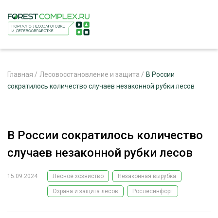
Главная
/
Лесовосстановление и защита
/
В России
сократилось количество случаев незаконной рубки лесов
ЖУРНАЛ «ЛЕСНОЙ КОМПЛЕКС»
О ПРОЕКТЕ
В России сократилось количество
РЕКЛАМОДАТЕЛЯМ
случаев незаконной рубки лесов
15.09.2024
Лесное хозяйство
Незаконная вырубка
Охрана и защита лесов
Рослесинфорг
ЛЕСНОЕ ХОЗЯЙСТВО
ЭКСПЕРТНОЕ МНЕНИЕ
ЛЕСОЗАГОТОВКА