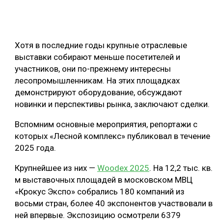
ОБРАБОТКА ДРЕВЕСИНЫ
ЦИФРОВАЯ СРЕДА
РУБРИКИ
Хотя в последние годы крупные отраслевые
БИОЭНЕРГЕТИКА
выставки собирают меньше посетителей и
ТЕМАТИЧЕСКИЕ ПРОЕКТЫ
ЛЕСОВОССТАНОВЛЕНИЕ И ЗАЩИТА
участников, они по-прежнему интересны
лесопромышленникам. На этих площадках
ЛОГИСТИКА
демонстрируют оборудование, обсуждают
ПОДБОРКИ СТАТЕЙ
ПРОИЗВОДСТВО ДРЕВЕСНЫХ ПЛИТ
новинки и перспективы рынка, заключают сделки.
ЦБП
Вспомним основные мероприятия, репортажи с
которых «Лесной комплекс» публиковал в течение
КОМПЛЕКСНАЯ ПЕРЕРАБОТКА
2025 года.
ЛЕСОПИЛЕНИЕ
Крупнейшее из них —
Woodex 2025
. На 12,2 тыс. кв.
м выставочных площадей в московском МВЦ
ДЕРЕВЯННОЕ ДОМОСТРОЕНИЕ
«Крокус Экспо» собрались 180 компаний из
БЕЗОПАСНОЕ ПРОИЗВОДСТВО
восьми стран, более 40 экспонентов участвовали в
ней впервые. Экспозицию осмотрели 6379
СОРТИРОВКА ДРЕВЕСИНЫ