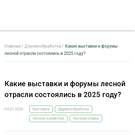
Главная
/
Деревообработка
/
Какие выставки и форумы
лесной отрасли состоялись в 2025 году?
ЖУРНАЛ «ЛЕСНОЙ КОМПЛЕКС»
О ПРОЕКТЕ
Какие выставки и форумы лесной
РЕКЛАМОДАТЕЛЯМ
отрасли состоялись в 2025 году?
04.01.2026
Выставка
Деревообработка
Лесное хозяйство
Лесозаготовка
ЛЕСНОЕ ХОЗЯЙСТВО
ЭКСПЕРТНОЕ МНЕНИЕ
ЛЕСОЗАГОТОВКА