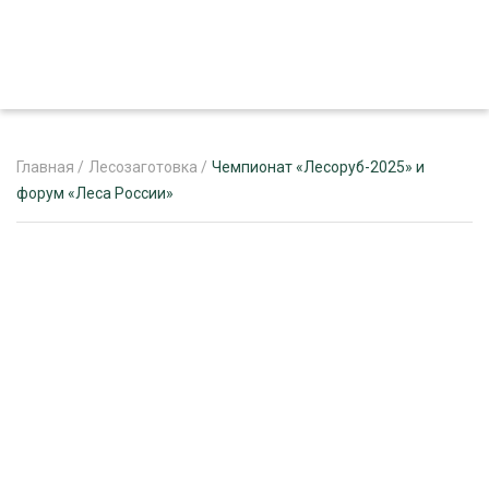
Главная
/
Лесозаготовка
/
Чемпионат «Лесоруб-2025» и
форум «Леса России»
ЖУРНАЛ «ЛЕСНОЙ КОМПЛЕКС»
О ПРОЕКТЕ
РЕКЛАМОДАТЕЛЯМ
ЛЕСНОЕ ХОЗЯЙСТВО
ЭКСПЕРТНОЕ МНЕНИЕ
ЛЕСОЗАГОТОВКА