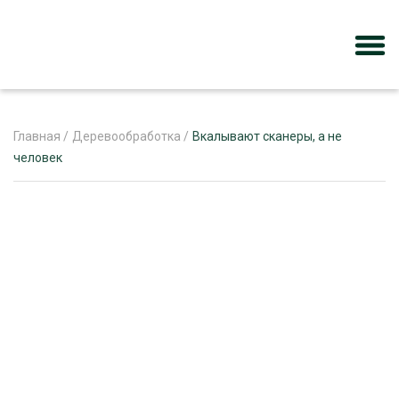
Главная
/
Деревообработка
/
Вкалывают сканеры, а не
человек
ЖУРНАЛ «ЛЕСНОЙ КОМПЛЕКС»
О ПРОЕКТЕ
РЕКЛАМОДАТЕЛЯМ
ЛЕСНОЕ ХОЗЯЙСТВО
ЭКСПЕРТНОЕ МНЕНИЕ
ЛЕСОЗАГОТОВКА