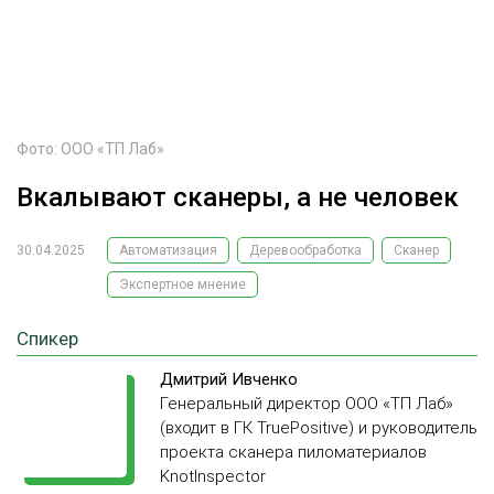
ОБРАБОТКА ДРЕВЕСИНЫ
ЦИФРОВАЯ СРЕДА
РУБРИКИ
БИОЭНЕРГЕТИКА
ТЕМАТИЧЕСКИЕ ПРОЕКТЫ
ЛЕСОВОССТАНОВЛЕНИЕ И ЗАЩИТА
Фото: ООО «ТП Лаб»
ЛОГИСТИКА
Вкалывают сканеры, а не человек
ПОДБОРКИ СТАТЕЙ
ПРОИЗВОДСТВО ДРЕВЕСНЫХ ПЛИТ
30.04.2025
Автоматизация
Деревообработка
Сканер
ЦБП
Экспертное мнение
КОМПЛЕКСНАЯ ПЕРЕРАБОТКА
Спикер
ЛЕСОПИЛЕНИЕ
Дмитрий Ивченко
Генеральный директор ООО «ТП Лаб»
ДЕРЕВЯННОЕ ДОМОСТРОЕНИЕ
(входит в ГК TruePositive) и руководитель
БЕЗОПАСНОЕ ПРОИЗВОДСТВО
проекта сканера пиломатериалов
KnotInspector
СОРТИРОВКА ДРЕВЕСИНЫ