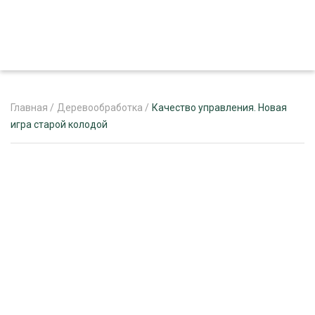
Главная
/
Деревообработка
/
Качество управления. Новая
игра старой колодой
ЖУРНАЛ «ЛЕСНОЙ КОМПЛЕКС»
О ПРОЕКТЕ
РЕКЛАМОДАТЕЛЯМ
ЛЕСНОЕ ХОЗЯЙСТВО
ЭКСПЕРТНОЕ МНЕНИЕ
ЛЕСОЗАГОТОВКА