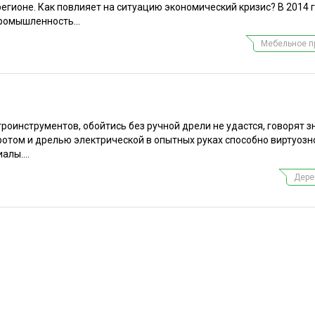
егионе. Как повлияет на ситуацию экономический кризис? В 2014 г
ромышленность...
Мебельное п
роинструментов, обойтись без ручной дрели не удастся, говорят з
отом и дрелью электрической в опытных руках способно виртуозн
алы....
Дере