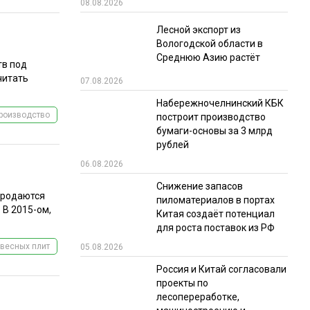
08.08.2026
Лесной экспорт из
Вологодской области в
Среднюю Азию растёт
тв под
читать
07.08.2026
Набережночелнинский КБК
роизводство
построит производство
бумаги-основы за 3 млрд
рублей
06.08.2026
Снижение запасов
продаются
пиломатериалов в портах
 В 2015-ом,
Китая создаёт потенциал
для роста поставок из РФ
весных плит
05.08.2026
Россия и Китай согласовали
проекты по
лесопереработке,