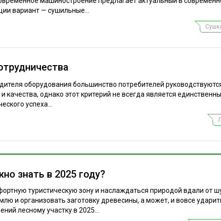
Современное машиностроение предлагает актуальный в современн
ции вариант — сушильные...
Сушк
отрудничества
одителя оборудования большинство потребителей руководствуют
 качества, однако этот критерий не всегда является единственн
ского успеха...
жно знать в 2025 году?
мфортную туристическую зону и наслаждаться природой вдали от ш
млю и организовать заготовку древесины, а может, и вовсе ударит
ний лесному участку в 2025...