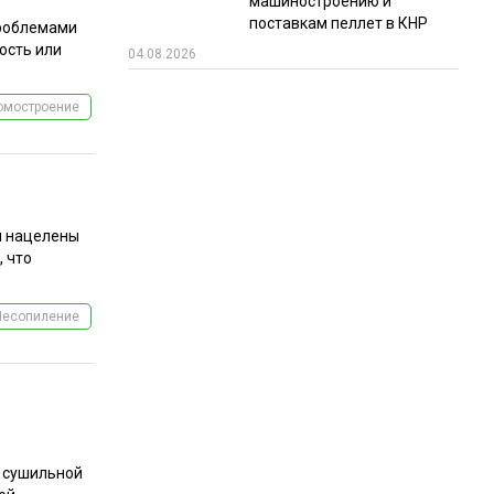
машиностроению и
поставкам пеллет в КНР
проблемами
ость или
04.08.2026
омостроение
м нацелены
, что
Лесопиление
ь сушильной