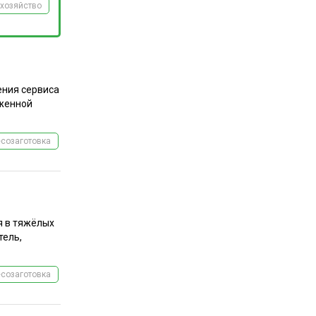
хозяйство
на наш
телеграм-канал
ения сервиса
иженной
созаготовка
я в тяжёлых
тель,
созаготовка