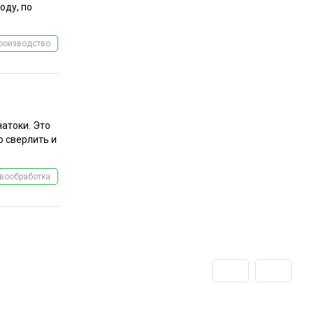
оду, по
роизводство
натоки. Это
о сверлить и
вообработка