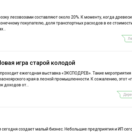
возку лесовозами составляют около 20%. К моменту, когда древеси
 конечному покупателю, доля транспортных расходов в ее стоимос
х...
Ле
Новая игра старой колодой
ря проходит ежегодная выставка «ЭКСПОДРЕВ». Такие мероприяти
асноярского края в лесной промышленности. К сожалению, этот «п
к доходов от...
Дере
 сегодня создает малый бизнес. Небольшие предприятия и ИП сег