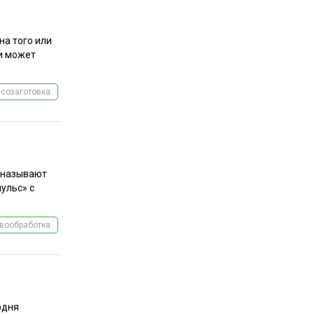
на того или
ти может
созаготовка
я называют
ульс» с
вообработка
одня