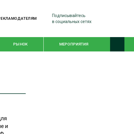
Подписывайтесь
РЕКЛАМОДАТЕЛЯМ
в социальных сетях
РЫНОК
МЕРОПРИЯТИЯ
ТЕМАТИЧЕСКИЕ ПРОЕКТЫ
ЛЕСДРЕВМАШ 2022
WOODEX-2021
ПОДБОРКИ СТАТЕЙ
для
е и
СУШКА ДРЕВЕСИНЫ
Ф,