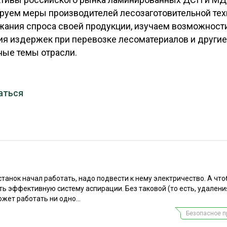
ЕВЕСИНЫ
РЫНОК
руем меры производителей лесозаготовительной тех
ПРОИЗВОДСТВО
ТЕХНОЛОГИИ
ания спроса своей продукции, изучаем возможност
я издержек при перевозке лесоматериалов и други
ОТРАСЛЕВАЯ ДИСКУССИЯ
ные темы отрасли.
аться
КАЛЕНДАРЬ ВЫСТАВОК
нок начал работать, надо подвести к нему электричество. А что
ь эффективную систему аспирации. Без таковой (то есть, удалени
жет работать ни одно...
Безопасное п