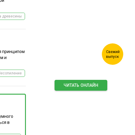
Журнал "Лесной
ой
комплекс"
а древесины
ся принципом
ым и
Лесопиление
ЧИТАТЬ ОНЛАЙН
ПОДПИСАТЬСЯ НА ЖУРНАЛ
умного
ься в
Подпишитесь