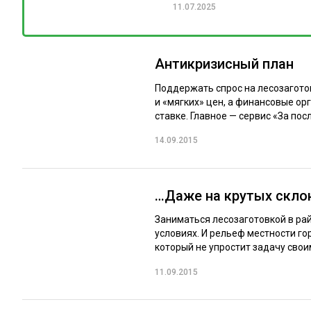
11.07.2025
Антикризисный план
Поддержать спрос на лесозагот
и «мягких» цен, а финансовые о
ставке. Главное — сервис «За посл
14.09.2015
…Даже на крутых скло
Заниматься лесозаготовкой в рай
условиях. И рельеф местности гор
который не упростит задачу своим
11.09.2015