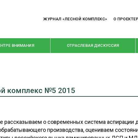
ЖУРНАЛ «ЛЕСНОЙ КОМПЛЕКС»
О ПРОЕКТЕ
ЕНТРЕ ВНИМАНИЯ
ОТРАСЛЕВАЯ ДИСКУССИЯ
РУБРИКИ
Я ПЕРЕРАБОТКА
НОВОСТИ
ой комплекс №5 2015
Е
КРУПНЫМ ПЛАНОМ
ОЕ ДОМОСТРОЕНИЕ
ВЗГЛЯД ИЗНУТРИ
 ПРОИЗВОДСТВО
В ЦЕНТРЕ ВНИМАНИЯ
е рассказываем о современных система аспирации 
брабатывающего производства, оцениваем состояни
 ДРЕВЕСИНЫ
ПРЕДПРИЯТИЯ ЛПК
ктивы российского рынка ламинированных ДСП и МД