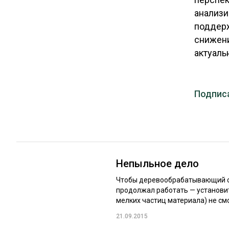
ЛЕСОВОССТАНОВЛЕНИЕ И ЗАЩИТА
СУШКА ДР
анализи
ЛОГИСТИКА
МЕБЕЛЬНОЕ 
поддерж
снижени
ПРОИЗВОДСТВО ДРЕВЕСНЫХ ПЛИТ
актуаль
ЦБП
Подпис
ЭКСПЕРТНОЕ МНЕНИЕ
Непыльное дело
Чтобы деревообрабатывающий ста
продолжал работать — установит
мелких частиц материала) не смо
21.09.2015