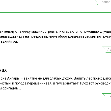
Лесное 
овительную технику машиностроители стараются с помощью улучш
рганизации идут на предоставление оборудования в лизинг по пон
едний год...
Ле
нах
оне Ангары — занятие не для слабых духом. Валить лес приходитс
истый, и погода переменчивая, и гнуса хватает. Плох тот руководи
 бригадам....
Ле