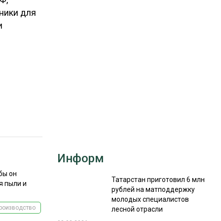
ники для
РЫНКИ СБЫТА
и
В УСЛОВИЯХ САНКЦИЙ
е
ИТОГИ МЕРОПРИЯТИЙ
Информ
бы он
Татарстан приготовил 6 млн
я пыли и
рублей на матподдержку
молодых специалистов
роизводство
лесной отрасли