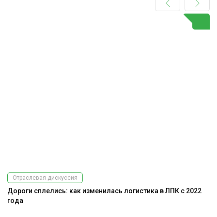
Отраслевая дискуссия
Дороги сплелись: как изменилась логистика в ЛПК с 2022
Э
года