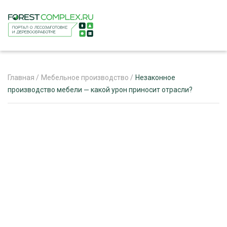
Главная
/
Мебельное производство
/
Незаконное
производство мебели ― какой урон приносит отрасли?
ЖУРНАЛ «ЛЕСНОЙ КОМПЛЕКС»
О ПРОЕКТЕ
РЕКЛАМОДАТЕЛЯМ
ЛЕСНОЕ ХОЗЯЙСТВО
ЭКСПЕРТНОЕ МНЕНИЕ
ЛЕСОЗАГОТОВКА