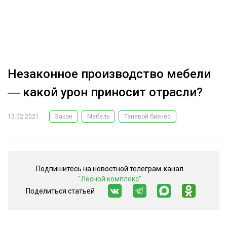
ОБРАБОТКА ДРЕВЕСИНЫ
ЦИФРОВАЯ СРЕДА
РУБРИКИ
БИОЭНЕРГЕТИКА
ТЕМАТИЧЕСКИЕ ПРОЕКТЫ
ЛЕСОВОССТАНОВЛЕНИЕ И ЗАЩИТА
Незаконное производство мебели
ЛОГИСТИКА
― какой урон приносит отрасли?
ПОДБОРКИ СТАТЕЙ
ПРОИЗВОДСТВО ДРЕВЕСНЫХ ПЛИТ
15.02.2021
Закон
Мебель
Теневой бизнес
ЦБП
КОМПЛЕКСНАЯ ПЕРЕРАБОТКА
Подпишитесь на новостной телеграм-канал
ЛЕСОПИЛЕНИЕ
"Лесной комплекс"
ДЕРЕВЯННОЕ ДОМОСТРОЕНИЕ
Поделиться статьей
БЕЗОПАСНОЕ ПРОИЗВОДСТВО
СОРТИРОВКА ДРЕВЕСИНЫ