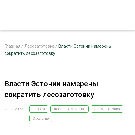
Главная
/
Лесозаготовка
/
Власти Эстонии намерены
сократить лесозаготовку
ЖУРНАЛ «ЛЕСНОЙ КОМПЛЕКС»
О ПРОЕКТЕ
Власти Эстонии намерены
РЕКЛАМОДАТЕЛЯМ
сократить лесозаготовку
20.01.2023
Европа
Лесное хозяйство
Лесозаготовка
Экология
ЛЕСНОЕ ХОЗЯЙСТВО
ЭКСПЕРТНОЕ МНЕНИЕ
ЛЕСОЗАГОТОВКА