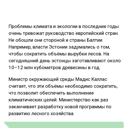
ОБРАБОТКА ДРЕВЕСИНЫ
ЦИФРОВАЯ СРЕДА
РУБРИКИ
Проблемы климата и экологии в последние годы
БИОЭНЕРГЕТИКА
очень тревожат руководство европейский стран.
ТЕМАТИЧЕСКИЕ ПРОЕКТЫ
ЛЕСОВОССТАНОВЛЕНИЕ И ЗАЩИТА
Не обошли они стороной и страны Балтии.
Например, власти Эстонии задумались о том,
ЛОГИСТИКА
чтобы сократить объёмы вырубки лесов. На
ПОДБОРКИ СТАТЕЙ
ПРОИЗВОДСТВО ДРЕВЕСНЫХ ПЛИТ
сегодняшний день эстонцы заготавливают около
10–12 млн кубометров древесины в год.
ЦБП
Министр окружающей среды Мадис Каллас
КОМПЛЕКСНАЯ ПЕРЕРАБОТКА
считает, что эти объёмы необходимо сократить,
что позволит обеспечить выполнение
ЛЕСОПИЛЕНИЕ
климатических целей. Министерство как раз
ДЕРЕВЯННОЕ ДОМОСТРОЕНИЕ
заканчивает разработку новой программы по
развитию лесного хозяйства.
БЕЗОПАСНОЕ ПРОИЗВОДСТВО
СОРТИРОВКА ДРЕВЕСИНЫ