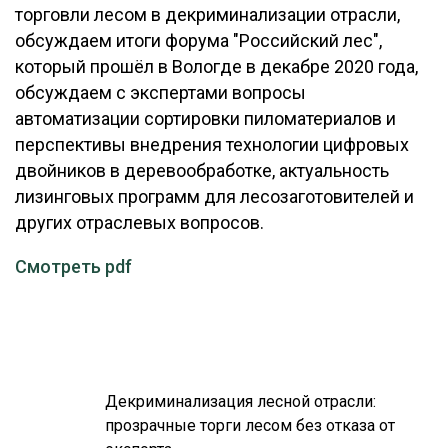
торговли лесом в декриминализации отрасли,
ОБРАБОТКА ДРЕВЕСИНЫ
обсуждаем итоги форума "Российский лес",
ЦИФРОВАЯ СРЕДА
который прошёл в Вологде в декабре 2020 года,
РУБРИКИ
обсуждаем с экспертами вопросы
БИОЭНЕРГЕТИКА
автоматизации сортировки пиломатериалов и
ТЕМАТИЧЕСКИЕ ПРОЕКТЫ
ЛЕСОВОССТАНОВЛЕНИЕ И ЗАЩИТА
перспективы внедрения технологии цифровых
двойников в деревообработке, актуальность
ЛОГИСТИКА
ПОДБОРКИ СТАТЕЙ
лизинговых программ для лесозаготовителей и
ПРОИЗВОДСТВО ДРЕВЕСНЫХ ПЛИТ
других отраслевых вопросов.
ЦБП
Смотреть pdf
КОМПЛЕКСНАЯ ПЕРЕРАБОТКА
ЛЕСОПИЛЕНИЕ
ДЕРЕВЯННОЕ ДОМОСТРОЕНИЕ
Декриминализация лесной отрасли:
БЕЗОПАСНОЕ ПРОИЗВОДСТВО
прозрачные торги лесом без отказа от
СОРТИРОВКА ДРЕВЕСИНЫ