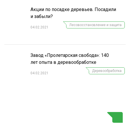
Акции по посадке деревьев. Посадили
и забыли?
Лесовосстановление и защита
04.02.2021
Завод «Пролетарская свобода»: 140
лет опыта в деревообработке
Деревообработка
04.02.2021
Г