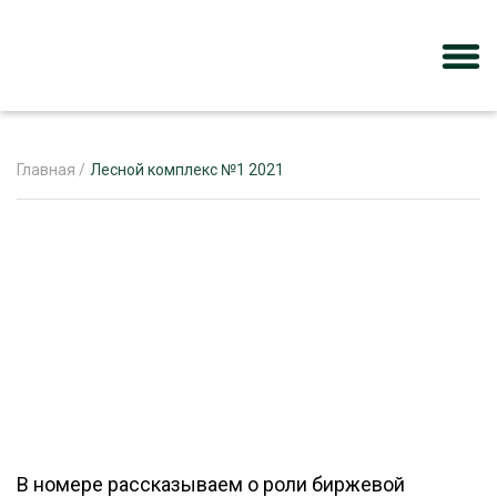
Главная
/
Лесной комплекс №1 2021
ЖУРНАЛ «ЛЕСНОЙ КОМПЛЕКС»
О ПРОЕКТЕ
РЕКЛАМОДАТЕЛЯМ
ЛЕСНОЕ ХОЗЯЙСТВО
ЭКСПЕРТНОЕ МНЕНИЕ
В номере рассказываем о роли биржевой
ЛЕСОЗАГОТОВКА