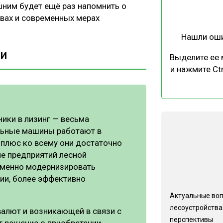
шним будет ещё раз напомнить о
твах и современных мерах
Нашли ош
ки
Выделите ее
и нажмите Ctr
ники в лизинг — весьма
льные машины работают в
 плюс ко всему они достаточно
е предприятий лесной
еменно модернизировать
ии, более эффективно
Актуальные во
лесоустройства:
валют и возникающей в связи с
перспективы
 решение о приобретении