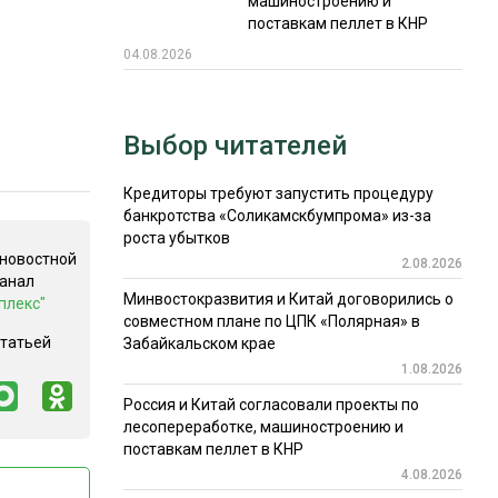
машиностроению и
поставкам пеллет в КНР
04.08.2026
Выбор читателей
Кредиторы требуют запустить процедуру
банкротства «Соликамскбумпрома» из-за
роста убытков
 новостной
2.08.2026
канал
Минвостокразвития и Китай договорились о
плекс"
совместном плане по ЦПК «Полярная» в
статьей
Забайкальском крае
1.08.2026
Россия и Китай согласовали проекты по
лесопереработке, машиностроению и
поставкам пеллет в КНР
4.08.2026