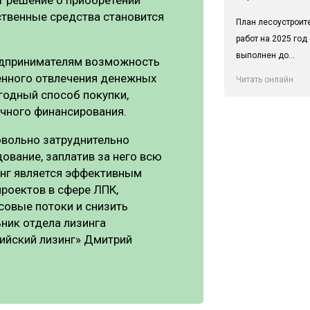
бственные средства становится
План лесоустроит
работ на 2025 год
выполнен до...
редпринимателям возможность
венного отвлечения денежных
Читать онлайн
годный способ покупки,
ичного финансирования.
овольно затруднительно
вание, заплатив за него всю
инг является эффективным
роектов в сфере ЛПК,
совые потоки и снизить
ьник отдела лизинга
ийский лизинг» Дмитрий