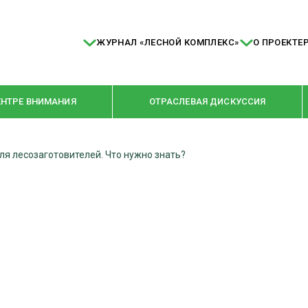
ЖУРНАЛ «ЛЕСНОЙ КОМПЛЕКС»
О ПРОЕКТЕ
ЕНТРЕ ВНИМАНИЯ
ОТРАСЛЕВАЯ ДИСКУССИЯ
ля лесозаготовителей. Что нужно знать?
РУБРИКИ
Я ПЕРЕРАБОТКА
НОВОСТИ
Е
КРУПНЫМ ПЛАНОМ
ОЕ ДОМОСТРОЕНИЕ
ВЗГЛЯД ИЗНУТРИ
 ПРОИЗВОДСТВО
В ЦЕНТРЕ ВНИМАНИЯ
 ДРЕВЕСИНЫ
ПРЕДПРИЯТИЯ ЛПК