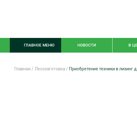
ГЛАВНОЕ МЕНЮ
НОВОСТИ
В Ц
Главная
/
Лесозаготовка
/
Приобретение техники в лизинг д
ЛЕСНОЕ ХОЗЯЙСТВО
КОМПЛЕКСНА
ЛЕСОЗАГОТОВКА
ЛЕСОПИЛЕНИ
ОБРАБОТКА ДРЕВЕСИНЫ
ДЕРЕВЯНН
ЦИФРОВАЯ СРЕДА
БЕЗОПАСНОЕ
БИОЭНЕРГЕТИКА
СОРТИРОВКА