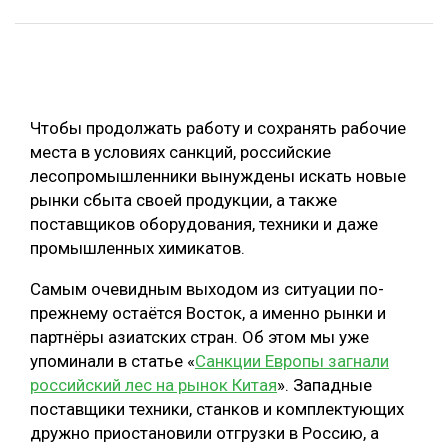
ОБРАБОТКА ДРЕВЕСИНЫ
ЦИФРОВАЯ СРЕДА
РУБРИКИ
БИОЭНЕРГЕТИКА
Чтобы продолжать работу и сохранять рабочие
ТЕМАТИЧЕСКИЕ ПРОЕКТЫ
ЛЕСОВОССТАНОВЛЕНИЕ И ЗАЩИТА
места в условиях санкций, российские
ЛОГИСТИКА
лесопромышленники вынуждены искать новые
ПОДБОРКИ СТАТЕЙ
рынки сбыта своей продукции, а также
ПРОИЗВОДСТВО ДРЕВЕСНЫХ ПЛИТ
поставщиков оборудования, техники и даже
ЦБП
промышленных химикатов.
Самым очевидным выходом из ситуации по-
КОМПЛЕКСНАЯ ПЕРЕРАБОТКА
прежнему остаётся Восток, а именно рынки и
ЛЕСОПИЛЕНИЕ
партнёры азиатских стран. Об этом мы уже
упоминали в статье «
Санкции Европы загнали
ДЕРЕВЯННОЕ ДОМОСТРОЕНИЕ
российский лес на рынок Китая
». Западные
БЕЗОПАСНОЕ ПРОИЗВОДСТВО
поставщики техники, станков и комплектующих
дружно приостановили отгрузки в Россию, а
СОРТИРОВКА ДРЕВЕСИНЫ