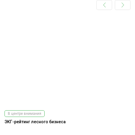
В центре внимания
ЭКГ-рейтинг лесного бизнеса
До
г