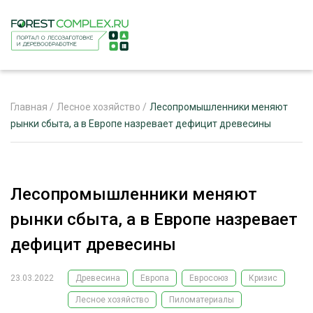
Главная
/
Лесное хозяйство
/
Лесопромышленники меняют
рынки сбыта, а в Европе назревает дефицит древесины
ЖУРНАЛ «ЛЕСНОЙ КОМПЛЕКС»
О ПРОЕКТЕ
Лесопромышленники меняют
РЕКЛАМОДАТЕЛЯМ
рынки сбыта, а в Европе назревает
дефицит древесины
23.03.2022
Древесина
Европа
Евросоюз
Кризис
ЛЕСНОЕ ХОЗЯЙСТВО
ЭКСПЕРТНОЕ МНЕНИЕ
Лесное хозяйство
Пиломатериалы
ЛЕСОЗАГОТОВКА