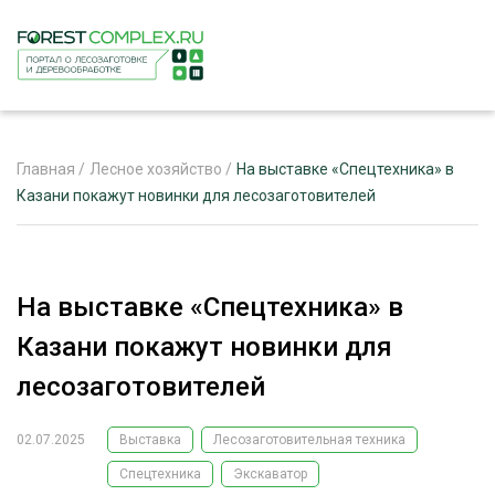
Главная
/
Лесное хозяйство
/
На выставке «Спецтехника» в
Казани покажут новинки для лесозаготовителей
ЖУРНАЛ «ЛЕСНОЙ КОМПЛЕКС»
О ПРОЕКТЕ
На выставке «Спецтехника» в
РЕКЛАМОДАТЕЛЯМ
Казани покажут новинки для
лесозаготовителей
02.07.2025
Выставка
Лесозаготовительная техника
ЛЕСНОЕ ХОЗЯЙСТВО
ЭКСПЕРТНОЕ МНЕНИЕ
Спецтехника
Экскаватор
ЛЕСОЗАГОТОВКА