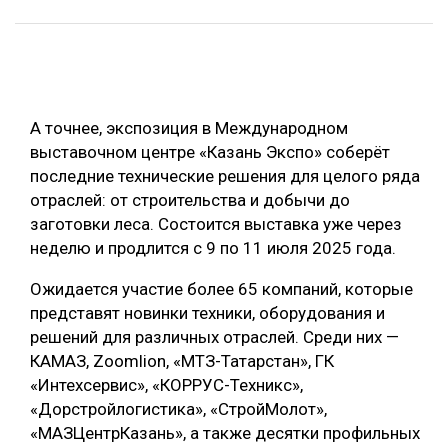
ОБРАБОТКА ДРЕВЕСИНЫ
ЦИФРОВАЯ СРЕДА
РУБРИКИ
БИОЭНЕРГЕТИКА
А точнее, экспозиция в Международном
ТЕМАТИЧЕСКИЕ ПРОЕКТЫ
ЛЕСОВОССТАНОВЛЕНИЕ И ЗАЩИТА
выставочном центре «Казань Экспо» соберёт
ЛОГИСТИКА
последние технические решения для целого ряда
ПОДБОРКИ СТАТЕЙ
отраслей: от строительства и добычи до
ПРОИЗВОДСТВО ДРЕВЕСНЫХ ПЛИТ
заготовки леса. Состоится выставка уже через
ЦБП
неделю и продлится с 9 по 11 июля 2025 года.
Ожидается участие более 65 компаний, которые
КОМПЛЕКСНАЯ ПЕРЕРАБОТКА
представят новинки техники, оборудования и
ЛЕСОПИЛЕНИЕ
решений для различных отраслей. Среди них —
КАМАЗ, Zoomlion, «МТЗ-Татарстан», ГК
ДЕРЕВЯННОЕ ДОМОСТРОЕНИЕ
«Интехсервис», «КОРРУС-Техникс»,
БЕЗОПАСНОЕ ПРОИЗВОДСТВО
«Дорстройлогистика», «СтройМолот»,
«МАЗЦентрКазань», а также десятки профильных
СОРТИРОВКА ДРЕВЕСИНЫ