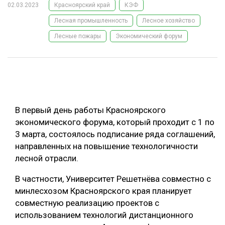
02.03.2023
Красноярский край
КЭФ
ОБРАБОТКА ДРЕВЕСИНЫ
Лесная промышленность
Лесное хозяйство
ЦИФРОВАЯ СРЕДА
РУБРИКИ
Лесные пожары
Экономический форум
БИОЭНЕРГЕТИКА
ТЕМАТИЧЕСКИЕ ПРОЕКТЫ
ЛЕСОВОССТАНОВЛЕНИЕ И ЗАЩИТА
ЛОГИСТИКА
ПОДБОРКИ СТАТЕЙ
ПРОИЗВОДСТВО ДРЕВЕСНЫХ ПЛИТ
В первый день работы Красноярского
экономического форума, который проходит с 1 по
ЦБП
3 марта, состоялось подписание ряда соглашений,
направленных на повышение технологичности
КОМПЛЕКСНАЯ ПЕРЕРАБОТКА
лесной отрасли.
ЛЕСОПИЛЕНИЕ
В частности, Университет Решетнёва совместно с
ДЕРЕВЯННОЕ ДОМОСТРОЕНИЕ
минлесхозом Красноярского края планирует
совместную реализацию проектов с
БЕЗОПАСНОЕ ПРОИЗВОДСТВО
использованием технологий дистанционного
СОРТИРОВКА ДРЕВЕСИНЫ