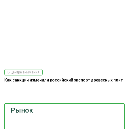
В центре внимания
Как санкции изменили российский экспорт древесных плит
До
г
Рынок