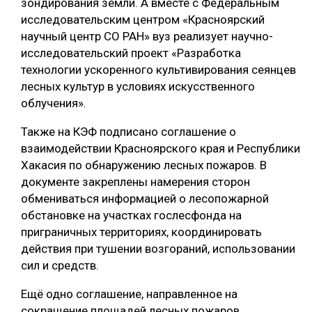
зондирования земли. А вместе с Федеральным
исследовательским центром «Красноярский
СУШКА ДРЕВЕСИНЫ
научный центр СО РАН» вуз реализует научно-
МЕБЕЛЬНОЕ ПРОИЗВОДСТВО
исследовательский проект «Разработка
технологии ускоренного культивирования сеянцев
лесных культур в условиях искусственного
облучения».
Также на КЭФ подписано соглашение о
взаимодействии Красноярского края и Республики
Хакасия по обнаружению лесных пожаров. В
документе закреплены намерения сторон
обмениваться информацией о лесопожарной
обстановке на участках гослесфонда на
приграничных территориях, координировать
действия при тушении возгораний, использовании
сил и средств.
Ещё одно соглашение, направленное на
сокращение площадей лесных пожаров,