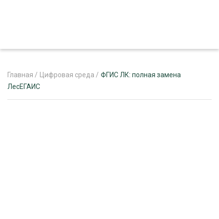
Главная
/
Цифровая среда
/
ФГИС ЛК: полная замена
ЛесЕГАИС
ЖУРНАЛ «ЛЕСНОЙ КОМПЛЕКС»
О ПРОЕКТЕ
РЕКЛАМОДАТЕЛЯМ
ЛЕСНОЕ ХОЗЯЙСТВО
ЭКСПЕРТНОЕ МНЕНИЕ
ЛЕСОЗАГОТОВКА