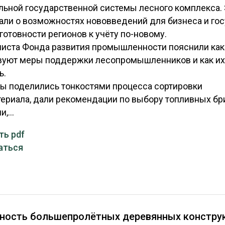
ЕВЕСИНЫ
РЫНОК
ьной государственной системы лесного комплекса.
али о возможностях нововведений для бизнеса и гос
ПРОИЗВОДСТВО
ТЕХНОЛОГИИ
 готовности регионов к учёту по-новому.
ОТРАСЛЕВАЯ ДИСКУССИЯ
иста Фонда развития промышленности пояснили ка
вуют меры поддержки лесопромышленников и как и
ь.
ы поделились тонкостями процесса сортировки
ериала, дали рекомендации по выбору топливных бр
,...
КАЛЕНДАРЬ ВЫСТАВОК
ть pdf
аться
сность большепролётных деревянных констру