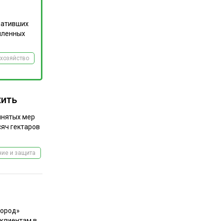
на наш
телеграм-канал
вативших
шленных
хозяйство
жить
инятых мер
сяч гектаров
ие и защита
лород»
 клиентам в