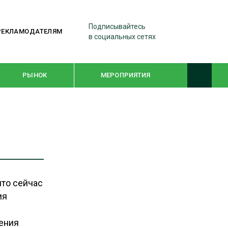
Подписывайтесь
РЕКЛАМОДАТЕЛЯМ
в социальных сетях
РЫНОК
МЕРОПРИЯТИЯ
ТЕМАТИЧЕСКИЕ ПРОЕКТЫ
ЛЕСДРЕВМАШ 2022
WOODEX-2021
что сейчас
ия
ПОДБОРКИ СТАТЕЙ
ения
СУШКА ДРЕВЕСИНЫ