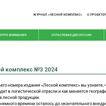
ЖУРНАЛ «ЛЕСНОЙ КОМПЛЕКС»
О ПРОЕКТЕ
ЕНТРЕ ВНИМАНИЯ
ОТРАСЛЕВАЯ ДИСКУССИЯ
РУБРИКИ
Я ПЕРЕРАБОТКА
НОВОСТИ
ой комплекс №3 2024
Е
КРУПНЫМ ПЛАНОМ
ОЕ ДОМОСТРОЕНИЕ
ВЗГЛЯД ИЗНУТРИ
ьего номера издания «Лесной комплекс» вы узнаете, 
дит в логистической отрасли и как меняется географ
 ПРОИЗВОДСТВО
В ЦЕНТРЕ ВНИМАНИЯ
а лесной продукции.
 ДРЕВЕСИНЫ
ПРЕДПРИЯТИЯ ЛПК
немного времени осталось до окончательного внедр