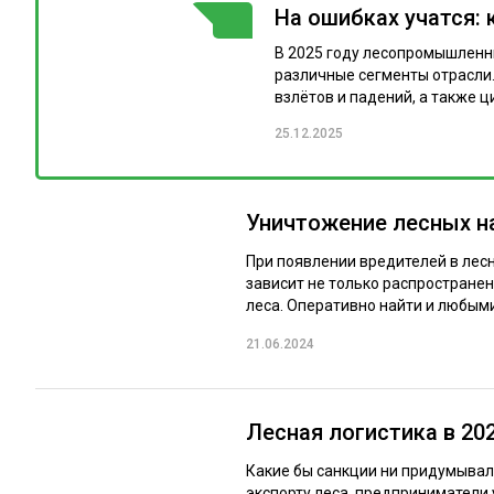
На ошибках учатся: 
ГОРЯЧАЯ ТЕМА
В 2025 году лесопромышленн
различные сегменты отрасли.
взлётов и падений, а также ц
25.12.2025
Уничтожение лесных н
При появлении вредителей в лес
зависит не только распространен
леса. Оперативно найти и любыми.
21.06.2024
Лесная логистика в 20
Какие бы санкции ни придумывал
экспорту леса, предприниматели