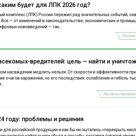
каким будет для ЛПК 2026 год?
ый комплекс (ЛПК) России пережил ряд значительных событий, ох
 Всё — от изменений в законодательстве, экономических и промы
ифровых нововведений — так...
Лесное 
асекомых-вредителей: цель — найти и уничто
ном насаждении медлить нельзя. От скорости и эффективности пр
ие очагов заражения, но его последствия: ослабление и гибель ты
..
Лесовосстановлен
24 году: проблемы и решения
и для российской продукции и как бы ни пытались «перекрыть кис
 умудряются найти рынки сбыта и способы доставки товаров своим