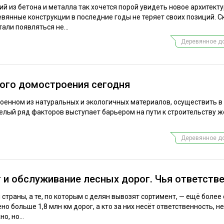
й из бетона и металла так хочется порой увидеть новое архитект
евянные конструкции в последние годы не теряет своих позиций. С
али появляться не...
Деревянное д
ого домостроения сегодня
роенном из натуральных и экологичных материалов, осуществить в
Целый ряд факторов выступает барьером на пути к строительству 
.
Деревянное д
 и обслуживание лесных дорог. Чья ответств
страны, а те, по которым с делян вывозят сортимент, — ещё более
но больше 1,8 млн км дорог, а кто за них несёт ответственность, н
о, но...