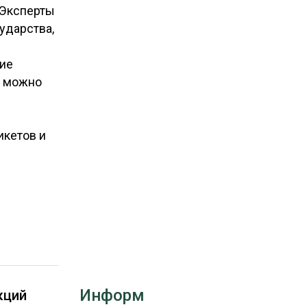
 Эксперты
РЫНКИ СБЫТА
ударства,
В УСЛОВИЯХ САНКЦИЙ
кие
х можно
икетов и
ИТОГИ МЕРОПРИЯТИЙ
Информ
кций