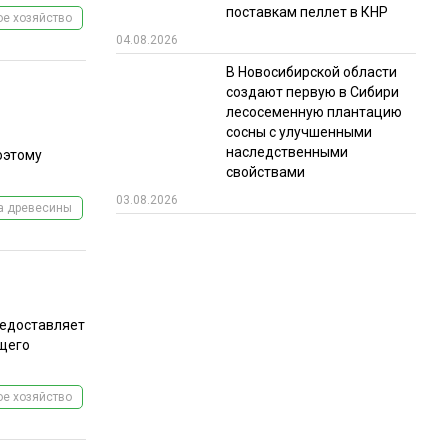
поставкам пеллет в КНР
е хозяйство
04.08.2026
В Новосибирской области
создают первую в Сибири
лесосеменную плантацию
сосны с улучшенными
наследственными
оэтому
свойствами
03.08.2026
а древесины
редоставляет
щего
е хозяйство