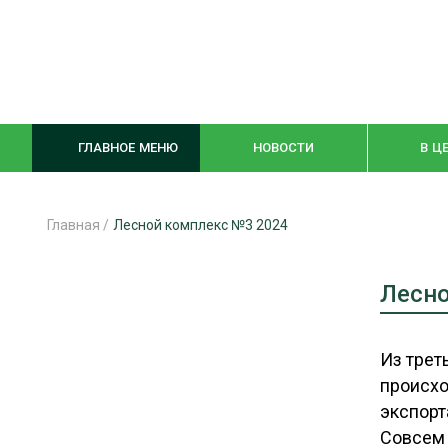
ГЛАВНОЕ МЕНЮ
НОВОСТИ
В Ц
Главная
/
Лесной комплекс №3 2024
ЛЕСНОЕ ХОЗЯЙСТВО
КОМПЛЕКСНА
Лесн
ЛЕСОЗАГОТОВКА
ЛЕСОПИЛЕНИ
ОБРАБОТКА ДРЕВЕСИНЫ
ДЕРЕВЯНН
Из трет
происхо
ЦИФРОВАЯ СРЕДА
БЕЗОПАСНОЕ
экспорт
БИОЭНЕРГЕТИКА
СОРТИРОВКА
Совсем 