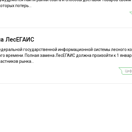
оторых потерь...
на ЛесЕГАИС
едеральной государственной информационной системы лесного к
го времени. Полная замена ЛесЕГАИС должна произойти к 1 января
астников рынка...
Циф